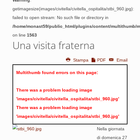
Warning
:
getimagesize(images/civitella/civitella_ospitalita/stbi_960.jpg):
failed to open stream: No such file or directory in
/home/monast59/public_html/plugins/content/multithumb/
on line
1563
Una visita fraterna
Stampa
PDF
Email
Multithumb found errors on this page:
There was a problem loading image
'images/civitella/civitella_ospitalita/stbi_960.jpg'
There was a problem loading image
'images/civitella/civitella_ospitalita/stbi_960.jpg'
Nella giornata
di domenica 27