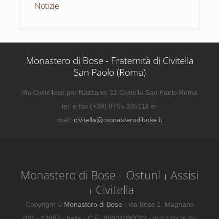
Notizie
Monastero di Bose - Fraternità di Civitella
San Paolo (Roma)
Via Civitellese per Nazzano, 11 Civitella San Paolo Roma
tel. e fax (+39) 0765 335114 e-
mail:
civitella@monasterodibose.it
Monastero di Bose
Ostuni
Assisi
Civitella
Copyright ©
Monastero di Bose
- via Bose 1, Magnano
(BI) - 13887 - Italia - C.F.: 90031080022 -
IP 212.224.76.252