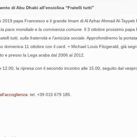
nto di Abu Dhabi all’enciclica “Fratelli tutti”
aio 2019 papa Francesco e il grande Imam di Al Azhar Ahmad Al-Tayyeb
la pace mondiale e la convivenza comune
. Il 3 ottobre prossimo papa
atelli tutti, sulla fraternità e l’amicizia sociale
. Approfondiremo la portata
oso domenica 11 ottobre con il card. + Michael Louis Fitzgerald, già segre
tto e presso la Lega araba dal 2006 al 2012.
le 12.00, la ripresa con il secondo incontro alle 15.00, seguito dal vespr
all’accoglienza
: tel. +39 015 679 185.