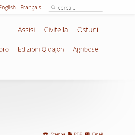
English
Français
Assisi
Civitella
Ostuni
oro
Edizioni Qiqajon
Agribose
Stampa
PDF
Email