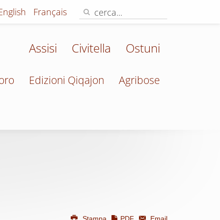
English
Français
Assisi
Civitella
Ostuni
oro
Edizioni Qiqajon
Agribose
Stampa
PDF
Email