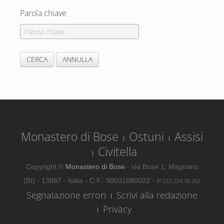
Parola chiave
Monastero di Bose
Ostuni
Assisi
Civitella
Copyright ©
Monastero di Bose
- via Bose 1, Magnano
(BI) - 13887 - Italia - C.F.: 90031080022 -
IP 212.224.76.252
Segnalazione errori
Scrivi alla redazione
Privacy