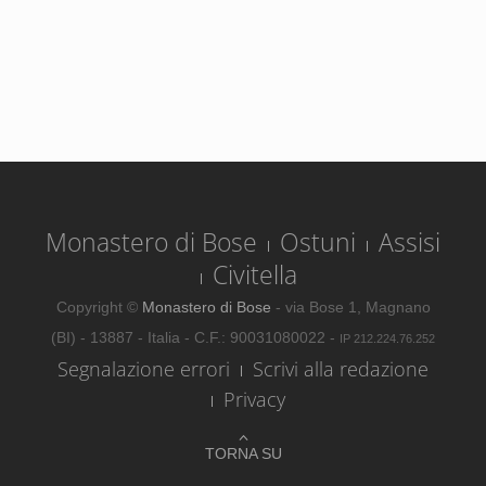
Monastero di Bose
Ostuni
Assisi
Civitella
Copyright ©
Monastero di Bose
- via Bose 1, Magnano
(BI) - 13887 - Italia - C.F.: 90031080022 -
IP 212.224.76.252
Segnalazione errori
Scrivi alla redazione
Privacy
TORNA SU