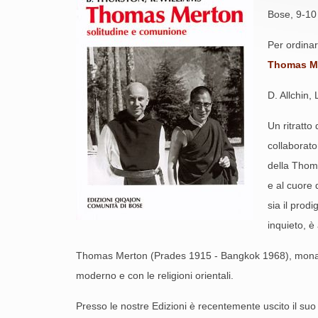
Bose, 9-10
Per ordinare
Thomas Me
D. Allchin,
Un ritratto
collaborato
della Thom
e al cuore 
sia il prod
inquieto, è
Thomas Merton (Prades 1915 - Bangkok 1968), monaco t
moderno e con le religioni orientali.
Presso le nostre Edizioni è recentemente uscito il su