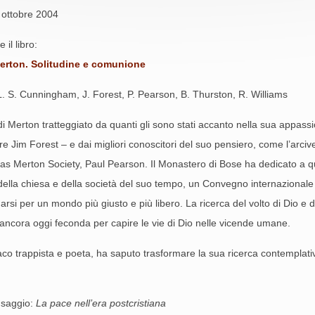
 ottobre 2004
 il libro:
rton. Solitudine e comunione
 L. S. Cunningham, J. Forest, P. Pearson, B. Thurston, R. Williams
 di Merton tratteggiato da quanti gli sono stati accanto nella sua appassi
re Jim Forest – e dai migliori conoscitori del suo pensiero, come l’arci
as Merton Society, Paul Pearson. Il Monastero di Bose ha dedicato a q
della chiesa e della società del suo tempo, un Convegno internazionale
igarsi per un mondo più giusto e più libero. La ricerca del volto di Dio
 ancora oggi feconda per capire le vie di Dio nelle vicende umane.
rappista e poeta, ha saputo trasformare la sua ricerca contemplativa 
o saggio:
La pace nell’era postcristiana