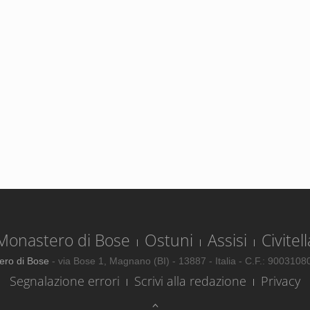
Monastero di Bose
Ostuni
Assisi
Civitell
ero di Bose
- via Bose 1, Magnano (BI) - 13887 - Italia - C.F.: 900310
Segnalazione errori
Scrivi alla redazione
Privacy