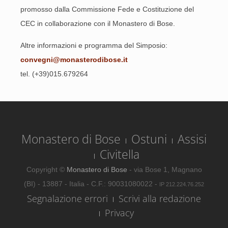
promosso dalla Commissione Fede e Costituzione del
CEC in collaborazione con il Monastero di Bose.
Altre informazioni e programma del Simposio:
convegni@monasterodibose.it
tel. (+39)015.679264
Monastero di Bose
Ostuni
Assisi
Civitella
Copyright ©
Monastero di Bose
- via Bose 1, Magnano
(BI) - 13887 - Italia - C.F.: 90031080022 -
IP 212.224.76.252
Segnalazione errori
Scrivi alla redazione
Privacy