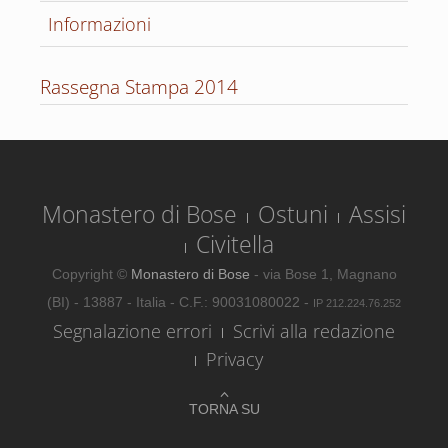
Informazioni
Rassegna Stampa 2014
Monastero di Bose
Ostuni
Assisi
Civitella
Copyright ©
Monastero di Bose
- via Bose 1, Magnano
(BI) - 13887 - Italia - C.F.: 90031080022 -
IP 212.224.76.252
Segnalazione errori
Scrivi alla redazione
Privacy
TORNA SU