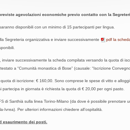
o previste agevolazioni economiche previo contatto con la Segreteri
saranno disponibili con un minimo di 15 partecipanti per lingua.
alla Segreteria organizzativa e inviare successivamente
pdf la scheda
ponibili.
ria, inviare successivamente la scheda compilata versando la quota di is
to a “Comunità monastica di Bose” (causale: “Iscrizione Convegno li
uota di iscrizione: € 160,00. Sono comprese le spese di vitto e alloggio.
 partecipa in giornata è richiesta la quota di € 20,00 per ogni pasto.
 di Santhià sulla linea Torino-Milano (da dove è possibile prenotare un 
vrea). Per ulteriori informazioni chiedere all’ospitalità.
d esaurimento dei posti.