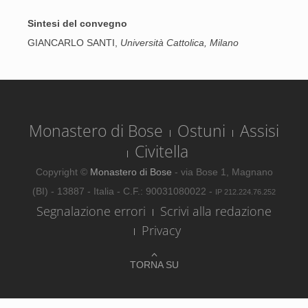
Sintesi del convegno
GIANCARLO SANTI,
Università Cattolica, Milano
Monastero di Bose
Ostuni
Assisi
Civitella
Copyright ©
Monastero di Bose
- via Bose 1, Magnano
(BI) - 13887 - Italia - C.F.: 90031080022 -
IP 212.224.76.252
Segnalazione errori
Scrivi alla redazione
Privacy
TORNA SU