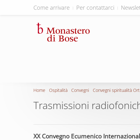
Come arrivare
Per contattarci
Newslet
Home
Ospitalità
Convegni
Convegni spiritualità Or
Trasmissioni radiofonic
XX Convegno Ecumenico Internazionale 