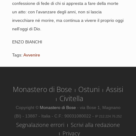
confessione di fede di chi si appresta a fare della morte
un atto: con l'avanzare degli anni, non si lascia
invecchiare né morire, ma continua a vivere il proprio oggi
nell'oggi di Dio.
ENZO BIANCHI
Tags:
Avvenire
Monastero di Bose
Ostuni
Assisi
Civitella
Copyright ©
Monastero di Bose
- via Bose 1, Magnano
(BI) - 13887 - Italia - C.F.: 90031080022 -
IP 212.224.76.252
Segnalazione errori
Scrivi alla redazione
Privacy