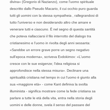
divina» (Gregorio di Nazianzo), come l'uomo spirituale
descritto dallo Pseudo Macario, il cui occhio puro guarda
tutti gli uomini con la stessa sympatheia , rallegrandosi di
tutto l'universo e non desiderando altro che amare e
venerare tutti e ciascuno. È nel segno di questa santità
che poteva riallacciarsi il filo interrotto del dialogo tra
cristianesimo e l'uomo in rivolta degli anni sessanta:
«Sarebbe un errore grave porre un segno negativo
sull'epoca moderna», scriveva Evdokimov: «L'uomo
cresce con le sue esigenze; l'idea religiosa si
approfondisce nella stessa misura». Declinare una
spiritualità cristiana nel tempo in cui l'uomo è giunto alla
sua «maggiore età» - come Kant definiva la svolta
illuminista - significa mostrare come la fede cristiana sa
parlare a tutte le età della vita, entra nella storia degli
uomini e delle donne, svela il senso del passare del