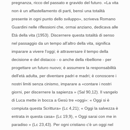
pregnanza, ricco del passato e gravido del futuro. «La vita
non è un affastellamento di parti, bensì una totalità
presente in ogni punto dello sviluppo», scriveva Romano
Guardini nelle riflessioni che, ormai anziano, dedicava alle
Età della vita (1953). Discernere questa totalità di senso
nel passaggio da un tempo all'altro della vita, significa
imparare a vivere l'oggi; è attraversare il tempo della
decisione e del distacco - o anche della ribellione - per
progettare un futuro nuovo; è assumere la responsabilità
dell'età adulta, per diventare padri e madri; è conoscere i
nostri limiti senza cinismo, imparare a «contare i nostri
giorni, per discernere la sapienza » (Sal 90,12). Il vangelo
di Luca mette in bocca a Gesù tre «oggi»: « Oggi si è
compiuta questa Scrittura» (Lc 4,21); « Oggi la salvezza è
entrata in questa casa» (Lc 19,9), « Oggi sarai con me in
paradiso » (Lc 23,43). Per ogni cristiano c'è un oggi nel