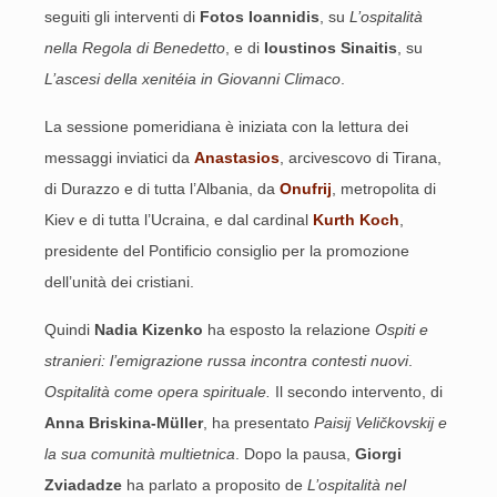
seguiti gli interventi di
Fotos Ioannidis
, su
L’ospitalità
nella Regola di Benedetto
, e di
Ioustinos Sinaitis
, su
L’ascesi della xenitéia in Giovanni Climaco
.
La sessione pomeridiana è iniziata con la lettura dei
messaggi inviatici da
Anastasios
, arcivescovo di Tirana,
di Durazzo e di tutta l’Albania, da
Onufrij
, metropolita di
Kiev e di tutta l’Ucraina, e dal cardinal
Kurth Koch
,
presidente del Pontificio consiglio per la promozione
dell’unità dei cristiani.
Quindi
Nadia Kizenko
ha esposto la relazione
Ospiti e
stranieri: l’emigrazione russa incontra contesti nuovi
.
Ospitalità come opera spirituale.
Il secondo intervento, di
Anna Briskina-M
ü
ller
, ha presentato
Paisij Veličkovskij e
la sua comunità multietnica
. Dopo la pausa,
Giorgi
Zviadadze
ha parlato a proposito de
L’ospitalità nel