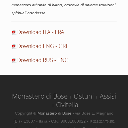
monastero athonita di Iviron, crocevia di diverse tradizioni
spirituali ortodosse
.
Download ITA - FRA
Download ENG - GRE
Download RUS - ENG
Monastero di Bose
Ostuni
Assisi
Civitella
Copyright ©
Monastero di Bose
- via Bose 1, Magnano
(BI) - 13887 - Italia - C.F.: 90031080022 -
IP 212.224.76.252