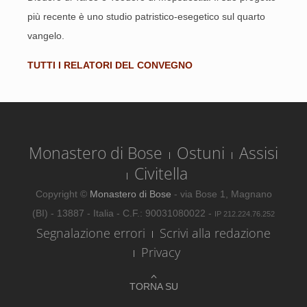
più recente è uno studio patristico-esegetico sul quarto
vangelo.
TUTTI I RELATORI DEL CONVEGNO
Monastero di Bose
Ostuni
Assisi
Civitella
Copyright ©
Monastero di Bose
- via Bose 1, Magnano
(BI) - 13887 - Italia - C.F.: 90031080022 -
IP 212.224.76.252
Segnalazione errori
Scrivi alla redazione
Privacy
TORNA SU