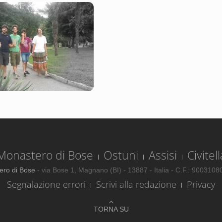
Monastero di Bose
Ostuni
Assisi
Civitell
ero di Bose
- via Bose 1, Magnano (BI) - 13887 - Italia - C.F.: 900310
Segnalazione errori
Scrivi alla redazione
Privacy
TORNA SU