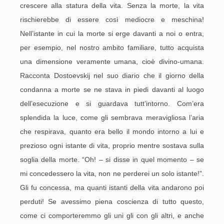
crescere alla statura della vita. Senza la morte, la vita
rischierebbe di essere così mediocre e meschina!
Nell’istante in cui la morte si erge davanti a noi o entra,
per esempio, nel nostro ambito familiare, tutto acquista
una dimensione veramente umana, cioè divino-umana.
Racconta Dostoevskij nel suo diario che il giorno della
condanna a morte se ne stava in piedi davanti al luogo
dell’esecuzione e si guardava tutt’intorno. Com’era
splendida la luce, come gli sembrava meravigliosa l’aria
che respirava, quanto era bello il mondo intorno a lui e
prezioso ogni istante di vita, proprio mentre sostava sulla
soglia della morte. “Oh! – si disse in quel momento – se
mi concedessero la vita, non ne perderei un solo istante!”.
Gli fu concessa, ma quanti istanti della vita andarono poi
perduti! Se avessimo piena coscienza di tutto questo,
come ci comporteremmo gli uni gli con gli altri, e anche