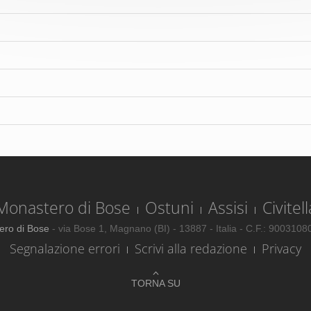
Monastero di Bose
Ostuni
Assisi
Civitell
ero di Bose
- via Bose 1, Magnano (BI) - 13887 - Italia - C.F.: 900310
Segnalazione errori
Scrivi alla redazione
Privacy
TORNA SU