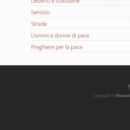
Deserto e solitudine
Servizio
Strada
Uomini e donne di pace
Preghiere per la pace
Copyright ©
Monast