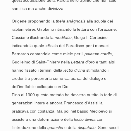
quest'acquisizione della Parola nello Spirito che non solo
santifica ma anche divinizza.
Origene proponendo la
theìa anâgnosis
alla scuola dei
rabbini ebrei, Girolamo ritmando la lettura con l'orazione,
Cassiano illustrando la
meditatio
, Guigo II Certosino
indicandola quale «Scala del Paradiso» per i monaci,
Bernardo cantandola come miele per il
palatum cordis
,
Guglielmo di Saint-Thierry nella
Lettera d'oro
e tanti altri
hanno fissato i termini della
lectio divina
stimolando i
credenti a percorrerla come
via aurea
del dialogo e
dell'ineffabile colloquio con Dio.
Fino al 1300 questo metodo ha davvero nutrito la fede di
generazioni intere e ancora Francesco d'Assisi la
praticava con costanza. Ma poi nel basso Medioevo si
assiste a una deformazione della
lectio divina
con
l'introduzione della
quaestio
e della
disputatio
. Sono secoli