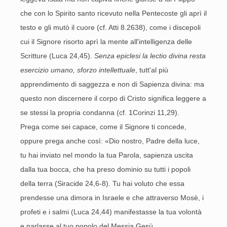
che con lo Spirito santo ricevuto nella Pentecoste gli aprì il
testo e gli mutò il cuore (cf. Atti 8.2638), come i discepoli
cui il Signore risorto aprì la mente all'intelligenza delle
Scritture (Luca 24,45).
Senza epiclesi la lectio divina resta
esercizio umano, sforzo intellettuale
, tutt'al più
apprendimento di saggezza e non di Sapienza divina: ma
questo non discernere il corpo di Cristo significa leggere a
se stessi la propria condanna (cf. 1Corinzi 11,29).
Prega come sei capace, come il Signore ti concede,
oppure prega anche così: «Dio nostro, Padre della luce,
tu hai inviato nel mondo la tua Parola, sapienza uscita
dalla tua bocca, che ha preso dominio su tutti i popoli
della terra (Siracide 24,6-8). Tu hai voluto che essa
prendesse una dimora in Israele e che attraverso Mosè, i
profeti e i salmi (Luca 24,44) manifestasse la tua volontà
e parlasse al tuo popolo del Messia Gesù.