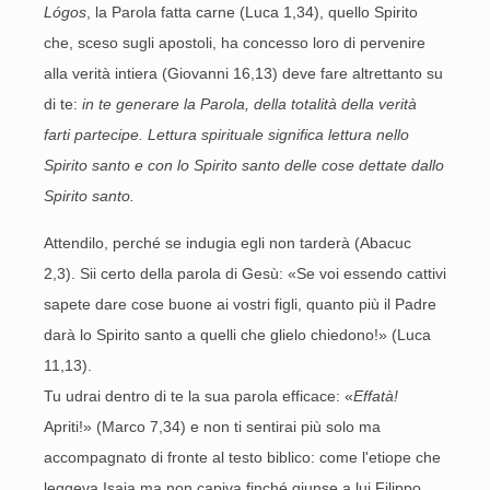
Lógos
, la Parola fatta carne (Luca 1,34), quello Spirito
che, sceso sugli apostoli, ha concesso loro di pervenire
alla verità intiera (Giovanni 16,13) deve fare altrettanto su
di te:
in te generare la Parola, della totalità della verità
farti partecipe. Lettura spirituale significa lettura nello
Spirito santo e con lo Spirito santo delle cose dettate dallo
Spirito santo.
Attendilo, perché se indugia egli non tarderà (Abacuc
2,3). Sii certo della parola di Gesù: «Se voi essendo cattivi
sapete dare cose buone ai vostri figli, quanto più il Padre
darà lo Spirito santo a quelli che glielo chiedono!» (Luca
11,13).
Tu udrai dentro di te la sua parola efficace: «
Effatà!
Apriti!» (Marco 7,34) e non ti sentirai più solo ma
accompagnato di fronte al testo biblico: come l'etiope che
leggeva Isaia ma non capiva finché giunse a lui Filippo