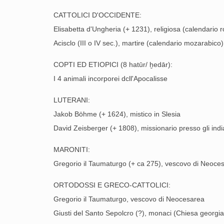
CATTOLICI D'OCCIDENTE:
Elisabetta d'Ungheria (+ 1231), religiosa (calendari
Acisclo (III o IV sec.), martire (calendario mozarabico)
COPTI ED ETIOPICI (8 hatūr/ ḫedār):
I 4 animali incorporei dcll'Apocalisse
LUTERANI:
Jakob Böhme (+ 1624), mistico in Slesia
David Zeisberger (+ 1808), missionario presso gli ind
MARONITI:
Gregorio il Taumaturgo (+ ca 275), vescovo di Neoce
ORTODOSSI E GRECO-CATTOLICI:
Gregorio il Taumaturgo, vescovo di Neocesarea
Giusti del Santo Sepolcro (?), monaci (Chiesa georgi