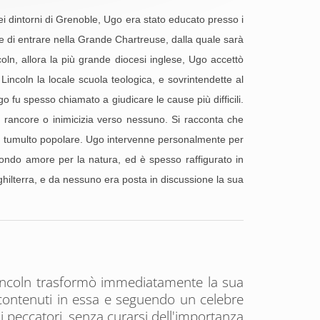
ei dintorni di Grenoble, Ugo era stato educato presso i
enne di entrare nella Grande Chartreuse, dalla quale sarà
oln, allora la più grande diocesi inglese, Ugo accettò
 Lincoln la locale scuola teologica, e sovrintendette al
 fu spesso chiamato a giudicare le cause più difficili.
e rancore o inimicizia verso nessuno. Si racconta che
 un tumulto popolare. Ugo intervenne personalmente per
ofondo amore per la natura, ed è spesso raffigurato in
ghilterra, e da nessuno era posta in discussione la sua
i Lincoln trasformò immediatamente la sua
contenuti in essa e seguendo un celebre
a i peccatori, senza curarsi dell'importanza