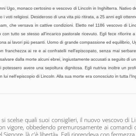
nni Ugo, monaco certosino e vescovo di Lincoln in Inghilterra. Nativo d
i voti religiosi. Desideroso di una vita più ritirata, a 25 anni egli ott
ham, che versava in cattive condizioni. Eletto nel 1186 vescovo di Linc
n tutto se stesso all'incarico pastorale ricevuto. Egli fece rifiorire a
sona ai lavori più pesanti. Uomo di grande compassione ed equilibrio, Ugo
on franchezza ai re e ai confratelli nell'episcopato, senza mai serbar
r salvare dalla morte alcuni ebrei, ingiustamente accusati a seguito di
ri potessero avere una sepoltura dignitosa. Egli nutriva inoltre un pr
ui nell'episcopio di Lincoln. Alla sua morte era conosciuto in tutta l'In
e si scelse quali suoi consiglieri, il nuovo vescovo d
io con vigore, obbedendo premurosamente ai comandi 
el Signore, là c'è libertà». Egli riprendeva con fermezz