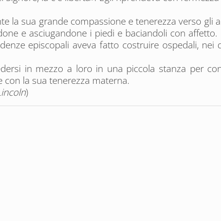
e la sua grande compassione e tenerezza verso gli am
done e asciugandone i piedi e baciandoli con affetto. E
idenze episcopali aveva fatto costruire ospedali, nei
sedersi in mezzo a loro in una piccola stanza per co
nze con la sua tenerezza materna.
Lincoln
)