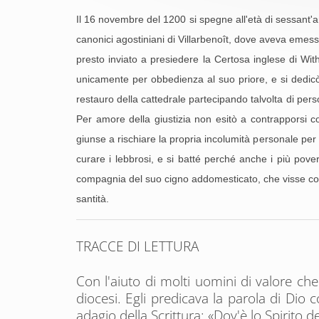
Il 16 novembre del 1200 si spegne all'età di sessant'a
canonici agostiniani di Villarbenoît, dove aveva emesso 
presto inviato a presiedere la Certosa inglese di Wit
unicamente per obbedienza al suo priore, e si dedicò co
restauro della cattedrale partecipando talvolta di per
Per amore della giustizia non esitò a contrapporsi c
giunse a rischiare la propria incolumità personale pe
curare i lebbrosi, e si batté perché anche i più pove
compagnia del suo cigno addomesticato, che visse con l
santità.
TRACCE DI LETTURA
Con l'aiuto di molti uomini di valore ch
diocesi. Egli predicava la parola di D
adagio della Scrittura: «Dov'è lo Spirito d