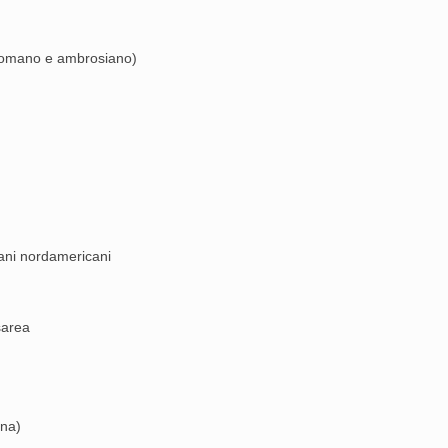
o romano e ambrosiano)
iani nordamericani
sarea
ana)