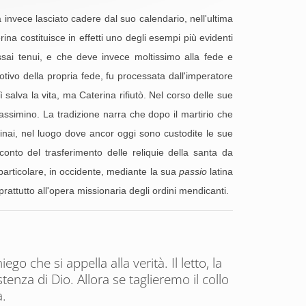
 invece lasciato cadere dal suo calendario, nell'ultima
na costituisce in effetti uno degli esempi più evidenti
assai tenui, e che deve invece moltissimo alla fede e
tivo della propria fede, fu processata dall'imperatore
salva la vita, ma Caterina rifiutò. Nel corso delle sue
Massimino. La tradizione narra che dopo il martirio che
Sinai, nel luogo dove ancor oggi sono custodite le sue
onto del trasferimento delle reliquie della santa da
particolare, in occidente, mediante la sua
passio
latina
rattutto all'opera missionaria degli ordini mendicanti.
o che si appella alla verità. Il letto, la
stenza di Dio. Allora se taglieremo il collo
a.