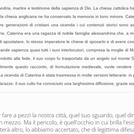
dria, martire e testimone della sapienza di Dio. La chiesa cattolica ha
la chiesa anglicana ne ha conservato la memoria in tono minore. Cateri
re generazioni di cristiani una vicenda i cui contenuti storici sono 
one, Caterina era una ragazza di nobile famiglia alessandrina che, a mo
apostatare, lo stesso imperatore le chiese di sposarlo e di avere così 
ande sapienza quasi tutti i suoi interlocutori, compresa la moglie di 
ndotto alla fede, il suo corpo fu trasportato da un angelo sul monte 
ilmente questo racconto, di formulazione medievale, vuole rendere c
a vicenda di Caterina è stata trasmessa in molte versioni letterarie: in 
razze. Il suo culto ha conosciuto una larghissima diffusione, grazie sop
re a pezzi la nostra città, quel suo sguardo, quel dinieg
 mezzo. Ma il pericolo, è quell'occhio in cui brilla l'esi
erà altro, lo abbiamo accertato, che di legittima difes