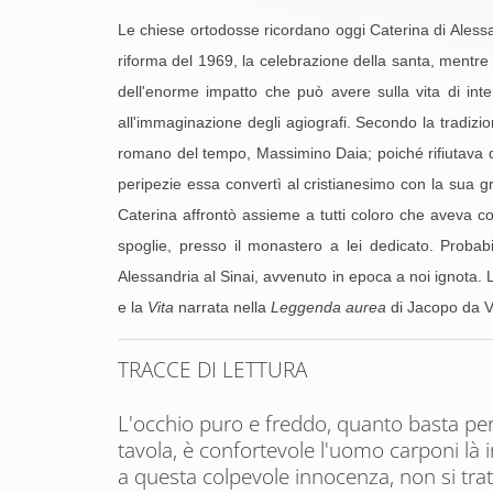
Le chiese ortodosse ricordano oggi Caterina di Alessan
riforma del 1969, la celebrazione della santa, mentre 
dell'enorme impatto che può avere sulla vita di inte
all'immaginazione degli agiografi. Secondo la tradizi
romano del tempo, Massimino Daia; poiché rifiutava di 
peripezie essa convertì al cristianesimo con la sua gr
Caterina affrontò assieme a tutti coloro che aveva co
spoglie, presso il monastero a lei dedicato. Probab
Alessandria al Sinai, avvenuto in epoca a noi ignota. L
e la
Vita
narrata nella
Leggenda aurea
di Jacopo da Va
T
RACCE DI LETTURA
L'occhio puro e freddo, quanto basta per fa
tavola, è confortevole l'uomo carponi là in
a questa colpevole innocenza, non si tratt