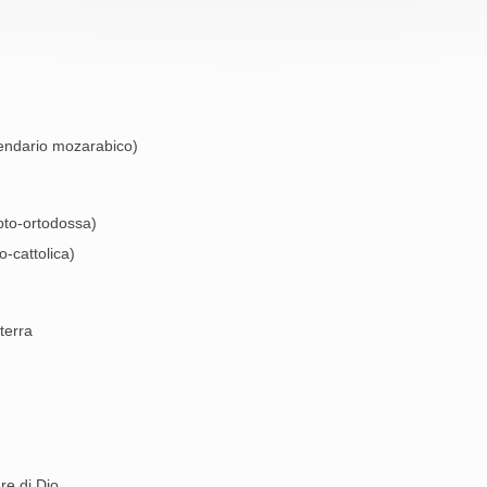
lendario mozarabico)
opto-ortodossa)
o-cattolica)
terra
re di Dio