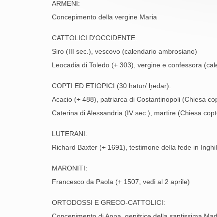
ARMENI:
Concepimento della vergine Maria
CATTOLICI D'OCCIDENTE:
Siro (III sec.), vescovo (calendario ambrosiano)
Leocadia di Toledo (+ 303), vergine e confessora (ca
COPTI ED ETIOPICI (30 hatūr/ ḫedār):
Acacio (+ 488), patriarca di Costantinopoli (Chiesa c
Caterina di Alessandria (IV sec.), martire (Chiesa copt
LUTERANI:
Richard Baxter (+ 1691), testimone della fede in Inghil
MARONITI:
Francesco da Paola (+ 1507; vedi al 2 aprile)
ORTODOSSI E GRECO-CATTOLICI:
Concepimento di Anna, genitrice della santissima Mad