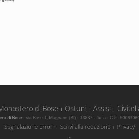
Monastero di Bose
Ostuni
Assisi
Civitell
ero di Bose
- via Bose 1, Magnano (BI) - 13887 - Italia - C.F.: 900310
Segnalazione errori
Scrivi alla redazione
Privacy