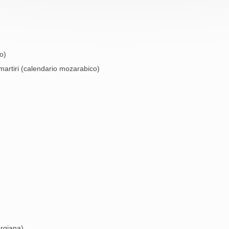
o)
martiri (calendario mozarabico)
orgiana)