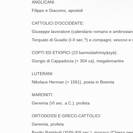
ANGLICANI:
Filippo e Giacomo, apostoli
CATTOLICI D'OCCIDENTE:
Giuseppe lavoratore (calendario romano e ambrosian
Torquato di Guadix (I-II sec.?) e compagni, vescovi e 
COPTI ED ETIOPICI (23 barmūdah/miyāzyā):
Giorgio di Cappadocia (+ 304 ca), megalomartire
LUTERANI:
Nikolaus Herman (+ 1561), poeta in Boemia
MARONITI:
Geremia (VI sec. a.C.), profeta
ORTODOSSI E GRECO-CATTOLICI:
Geremia, profeta
Basilio Ratishvili (XVIII-XIX sec.), monaco (Chiesa ge