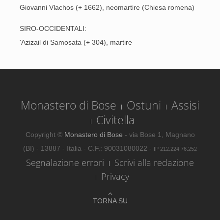
Giovanni Vlachos (+ 1662), neomartire (Chiesa romena)
SIRO-OCCIDENTALI:
'Azizail di Samosata (+ 304), martire
Monastero di Bose
Ostuni
Assisi
Civitella
Copyright ©
Monastero di Bose
- via Bose 1, Magnano
(BI) - 13887 - Italia - C.F.: 90031080022 -
IP 212.224.76.252
Segnalazione errori
Scrivi alla redazione
Privacy
TORNA SU