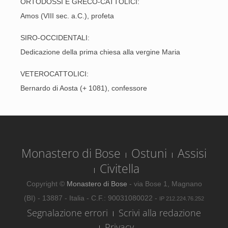
ORTODOSSI E GRECO-CATTOLICI:
Amos (VIII sec. a.C.), profeta
SIRO-OCCIDENTALI:
Dedicazione della prima chiesa alla vergine Maria
VETEROCATTOLICI:
Bernardo di Aosta (+ 1081), confessore
Monastero di Bose
Ostuni
Assisi
Civitella
Copyright ©
Monastero di Bose
- via Bose 1, Magnano
(BI) - 13887 - Italia - C.F.: 90031080022 -
IP 212.224.76.252
Segnalazione errori
Scrivi alla redazione
Privacy