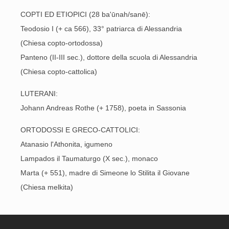
COPTI ED ETIOPICI (28 ba'ūnah/sanē):
Teodosio I (+ ca 566), 33° patriarca di Alessandria
(Chiesa copto-ortodossa)
Panteno (II-III sec.), dottore della scuola di Alessandria
(Chiesa copto-cattolica)
LUTERANI:
Johann Andreas Rothe (+ 1758), poeta in Sassonia
ORTODOSSI E GRECO-CATTOLICI:
Atanasio l'Athonita, igumeno
Lampados il Taumaturgo (X sec.), monaco
Marta (+ 551), madre di Simeone lo Stilita il Giovane
(Chiesa melkita)