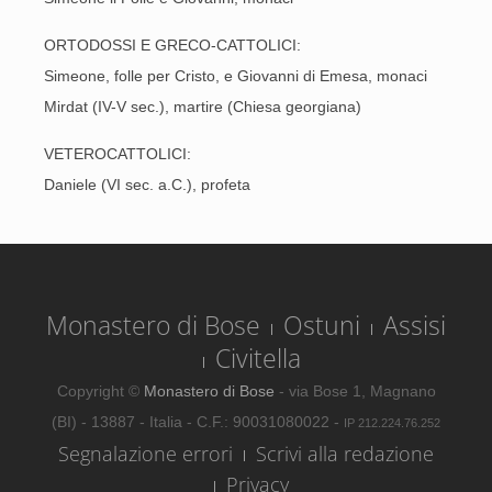
ORTODOSSI E GRECO-CATTOLICI:
Simeone, folle per Cristo, e Giovanni di Emesa, monaci
Mirdat (IV-V sec.), martire (Chiesa georgiana)
VETEROCATTOLICI:
Daniele (VI sec. a.C.), profeta
Monastero di Bose
Ostuni
Assisi
Civitella
Copyright ©
Monastero di Bose
- via Bose 1, Magnano
(BI) - 13887 - Italia - C.F.: 90031080022 -
IP 212.224.76.252
Segnalazione errori
Scrivi alla redazione
Privacy