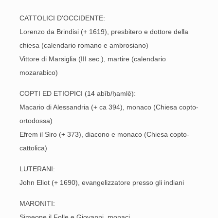
CATTOLICI D'OCCIDENTE:
Lorenzo da Brindisi (+ 1619), presbitero e dottore della
chiesa (calendario romano e ambrosiano)
Vittore di Marsiglia (III sec.), martire (calendario
mozarabico)
COPTI ED ETIOPICI (14 abīb/ḥamlē):
Macario di Alessandria (+ ca 394), monaco (Chiesa copto-
ortodossa)
Efrem il Siro (+ 373), diacono e monaco (Chiesa copto-
cattolica)
LUTERANI:
John Eliot (+ 1690), evangelizzatore presso gli indiani
MARONITI:
Simeone il Folle e Giovanni, monaci