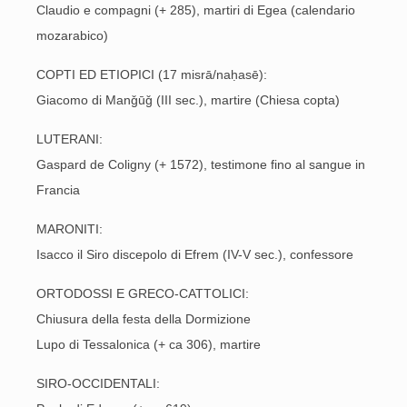
Claudio e compagni (+ 285), martiri di Egea (calendario
mozarabico)
COPTI ED ETIOPICI (17 misrā/naḥasē):
Giacomo di Manǧūǧ (III sec.), martire (Chiesa copta)
LUTERANI:
Gaspard de Coligny (+ 1572), testimone fino al sangue in
Francia
MARONITI:
Isacco il Siro discepolo di Efrem (IV-V sec.), confessore
ORTODOSSI E GRECO-CATTOLICI:
Chiusura della festa della Dormizione
Lupo di Tessalonica (+ ca 306), martire
SIRO-OCCIDENTALI: