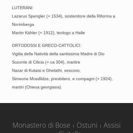
LUTERANI:
Lazarus Spengler (+ 1534), sostenitore della Riforma a
Norimberga
Martin Kähler (+ 1912), teologo a Halle
ORTODOSSI E GRECO-CATTOLICI:
Vigilia della Natività della santissima Madre di Dio
Sozonte di Cilicia (+ ca 304), martire
Nazar di Kutaisi e Ghelathi, vescovo,
Simeone Mcedlidze, presbitero, e compagni (+ 1924),
martiri (Chiesa georgiana)
Monastero di Bose
Ostuni
Assisi