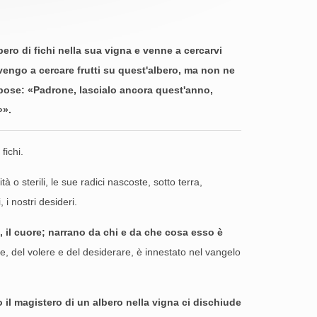
ro di fichi nella sua vigna e venne a cercarvi
 vengo a cercare frutti su quest'albero, ma non ne
spose: «Padrone, lascialo ancora quest'anno,
»».
fichi.
à o sterili, le sue radici nascoste, sotto terra,
 i nostri desideri.
e, il cuore; narrano da chi e da che cosa esso è
e, del volere e del desiderare, è innestato nel vangelo
o il magistero di un albero nella vigna ci dischiude