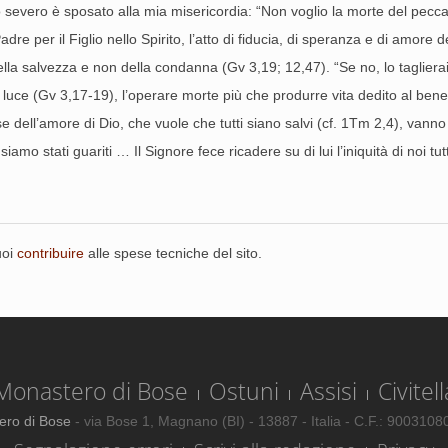
io severo è sposato alla mia misericordia: “Non voglio la morte del pecc
 Padre per il Figlio nello Spirito, l’atto di fiducia, di speranza e di amo
lla salvezza e non della condanna (Gv 3,19; 12,47). “Se no, lo taglier
uce (Gv 3,17-19), l’operare morte più che produrre vita dedito al bene d
se dell’amore di Dio, che vuole che tutti siano salvi (cf. 1Tm 2,4), vanno
iamo stati guariti … Il Signore fece ricadere su di lui l’iniquità di noi tutt
uoi
contribuire
alle spese tecniche del sito.
Monastero di Bose
Ostuni
Assisi
Civitell
ero di Bose
- via Bose 1, Magnano (BI) - 13887 - Italia - C.F.: 900310