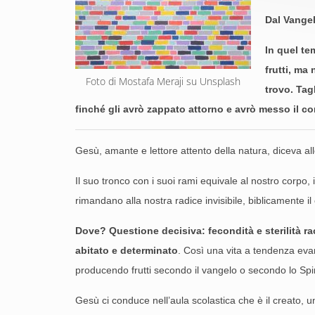
Dal Vange
In quel te
frutti, ma
Foto di Mostafa Meraji su Unsplash
trovo. Tag
finché gli avrò zappato attorno e avrò messo il c
Gesù, amante e lettore attento della natura, diceva al
Il suo tronco con i suoi rami equivale al nostro corpo, i
rimandano alla nostra radice invisibile, biblicamente il c
Dove? Questione decisiva: fecondità e sterilità rac
abitato e determinato
. Così una vita a tendenza evan
producendo frutti secondo il vangelo o secondo lo Spi
Gesù ci conduce nell’aula scolastica che è il creato, u