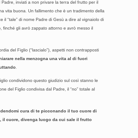
Padre, inviati a non privare la terra del frutto per il
una vita buona. Un fallimento che è un tradimento della
uce il “tale” di nome Padre di Gesù a dire al vignaiolo di
no, finché gli avrò zappato attorno e avrò messo il
ordia del Figlio (“lascialo”), aspetti non contrapposti
hiarare nella menzogna una vita al di fuori
ruttando
.
lio condividono questo giudizio sul così stanno le
 del Figlio condivisa dal Padre, il “no” totale al
dendomi cura di te picconando il tuo cuore di
, il cuore, divenga luogo da cui sale il frutto