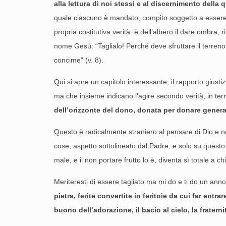
alla lettura di noi stessi e al discernimento della 
quale ciascuno è mandato, compito soggetto a essere dis
propria costitutiva verità: è dell’albero il dare ombra, 
nome Gesù: “Taglialo! Perché deve sfruttare il terreno?”
concime” (v. 8).
Qui si apre un capitolo interessante, il rapporto giustiz
ma che insieme indicano l’agire secondo verità; in termin
dell’orizzonte del dono, donata per donare genera
Questo è radicalmente straniero al pensare di Dio e n
cose, aspetto sottolineato dal Padre, e solo su questo 
male, e il non portare frutto lo è, diventa sì totale a c
Meriteresti di essere tagliato ma mi do e ti do un anno 
pietra, ferite convertite in feritoie da cui far entr
buono dell’adorazione, il bacio al cielo, la fraternit