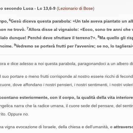
lo secondo Luca - Lc 13,6-9
(
Lezionario di Bose
)
6
mpo,
Gesù diceva questa parabola: «Un tale aveva piantato un albe
7
 non ne trovò.
Allora disse al vignaiolo: «Ecco, sono tre anni che
8
lialo dunque! Perché deve sfruttare il terreno?».
Ma quello gli ri
9
oncime.
Vedremo se porterà frutti per l'avvenire; se no, lo taglierai
lora e dice adesso a noi questa parabola, paragonandoci a un albero di 
l suo portare o meno frutti corrisponde al nostro essere ricchi di fecondit
uore, dove affondano i nostri pensieri, i nostri sentimenti, i nostri voleri,
contano esteriormente, con il corpo, la qualità della vita interior
gelica narra che la radice umana, il cuore sede del pensare, del sentir
rito. Oppure no.
na vigna evocazione di Israele, della chiesa e dell’umanità, e
attravers