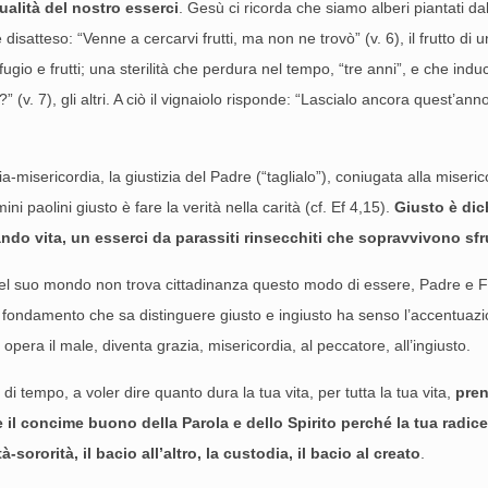
qualità del nostro esserci
. Gesù ci ricorda che siamo alberi piantati dal 
atteso: “Venne a cercarvi frutti, ma non ne trovò” (v. 6), il frutto di 
rifugio e frutti; una sterilità che perdura nel tempo, “tre anni”, e che ind
 (v. 7), gli altri. A ciò il vignaiolo risponde: “Lascialo ancora quest’an
ia-misericordia, la giustizia del Padre (“taglialo”), coniugata alla miseric
i paolini giusto è fare la verità nella carità (cf. Ef 4,15).
Giusto è dic
ndo vita, un esserci da parassiti rinsecchiti che sopravvivono sf
el suo mondo non trova cittadinanza questo modo di essere, Padre e Fig
fondamento che sa distinguere giusto e ingiusto ha senso l’accentuazione
hi opera il male, diventa grazia, misericordia, al peccatore, all’ingiusto.
di tempo, a voler dire quanto dura la tua vita, per tutta la tua vita,
pren
are il concime buono della Parola e dello Spirito perché la tua radice
à-sororità, il bacio all’altro, la custodia, il bacio al creato
.