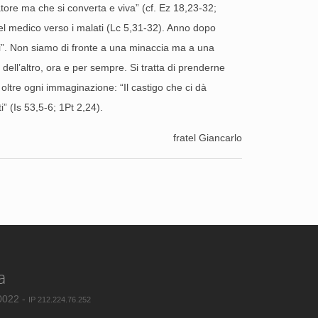
atore ma che si converta e viva” (cf. Ez 18,23-32;
re del medico verso i malati (Lc 5,31-32). Anno dopo
ai”. Non siamo di fronte a una minaccia ma a una
ell’altro, ora e per sempre. Si tratta di prenderne
 oltre ogni immaginazione: “Il castigo che ci dà
i” (Is 53,5-6; 1Pt 2,24).
fratel Giancarlo
a
80022 -
IP 212.224.76.252