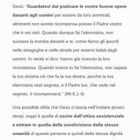
Gesù: “
Guardatevi dal praticare le vostre buone opere
davanti agli uomini
per essere da loro ammirati,
altrimenti non avrete ricompensa presso il Padre vostro
che è nei cieli. Quando dunque fai l'elemosina, non
suonare la tromba davanti a te, come fanno gli ipocriti
nelle sinagoghe e nelle strade per essere lodati dagli
uomini. In verità vi dico: hanno già ricevuto la loro
ricompensa. Quando invece tu fai l'elemosina, non sappia
la tua sinistra ciò che fa la tua destra, perché la tua
elemosina resti segreta; e il Padre tuo, che vede nel
segreto, ti ricompenserà.” (Mt 6,1-4)
Una possibile sfida che Gesù ci lascia nell’invitare poveri,
storpi, zoppi è quella di
uscire dall’ottica assistenziale
e entrare in quella della condivisione della stesso
umanità
di queste persone e quindi della stessa dignità