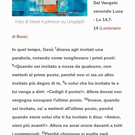
Dal Vangelo
secondo Luca
- Lc 14,7-
Foto di Steve A Johnson su Unsplash
14
(
Lezionario
di Bose
)
7
In quel tempo, Gesù
diceva agli invitati una
parabola, notando come sceglievano i primi posti:
8
«Quando sei invitato a nozze da qualcuno, non
metterti al primo posto, perché non ci sia un altro
9
invitato più degno di te,
e colui che ha invitato te e
lui venga a dirti: «Cedigli il posto!». Allora dovrai con
10
vergogna occupare l'ultimo posto.
Invece, quando
sei invitato, va' a metterti all'ultimo posto, perché
quando viene colui che ti ha invitato ti dica: «Amico,
vieni più avanti!». Allora ne avrai onore davanti a tutti
11
i commensali.
Perché chiunque si esalta sarà