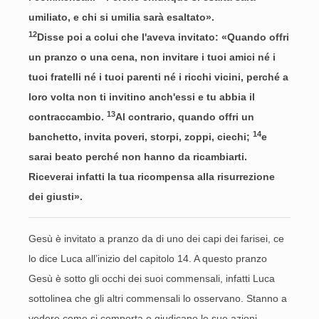
umiliato, e chi si umilia sarà esaltato».
12
Disse poi a colui che l'aveva invitato: «Quando offri
un pranzo o una cena, non invitare i tuoi amici né i
tuoi fratelli né i tuoi parenti né i ricchi vicini, perché a
loro volta non ti invitino anch'essi e tu abbia il
13
contraccambio.
Al contrario, quando offri un
14
banchetto, invita poveri, storpi, zoppi, ciechi;
e
sarai beato perché non hanno da ricambiarti.
Riceverai infatti la tua ricompensa alla risurrezione
dei giusti».
Gesù è invitato a pranzo da di uno dei capi dei farisei, ce
lo dice Luca all’inizio del capitolo 14. A questo pranzo
Gesù è sotto gli occhi dei suoi commensali, infatti Luca
sottolinea che gli altri commensali lo osservano. Stanno a
vedere come si comporta e giudicano le sue azioni.