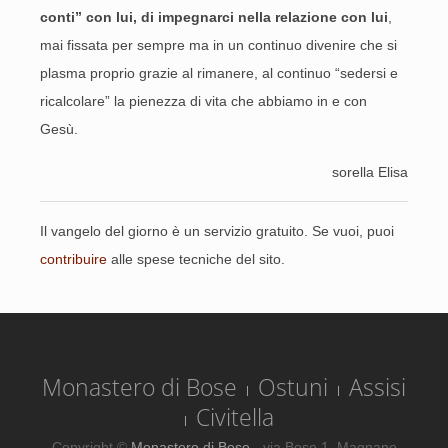
conti” con lui, di impegnarci nella relazione con lui
,
mai fissata per sempre ma in un continuo divenire che si
plasma proprio grazie al rimanere, al continuo “sedersi e
ricalcolare” la pienezza di vita che abbiamo in e con
Gesù.
sorella Elisa
Il vangelo del giorno è un servizio gratuito. Se vuoi, puoi
contribuire
alle spese tecniche del sito.
Monastero di Bose
Ostuni
Assisi
Civitella
Copyright ©
Monastero di Bose
- via Bose 1, Magnano