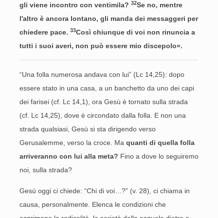
32
gli viene incontro con ventimila?
Se no, mentre
l'altro è ancora lontano, gli manda dei messaggeri per
33
chiedere pace.
Così chiunque di voi non rinuncia a
tutti i suoi averi, non può essere mio discepolo».
“Una folla numerosa andava con lui” (Lc 14,25): dopo
essere stato in una casa, a un banchetto da uno dei capi
dei farisei (cf. Lc 14,1), ora Gesù è tornato sulla strada
(cf. Lc 14,25), dove è circondato dalla folla. E non una
strada qualsiasi, Gesù si sta dirigendo verso
Gerusalemme, verso la croce. Ma
quanti di quella folla
arriveranno con lui alla meta?
Fino a dove lo seguiremo
noi, sulla strada?
Gesù oggi ci chiede: “Chi di voi…?” (v. 28), ci chiama in
causa, personalmente. Elenca le condizioni che