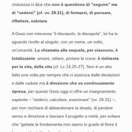
chiarezza ci dice che
non è questione di “seguire” ma
di “sedersi” (cf. vv. 28.31), di fermarsi, di pensare,
riflettere, valutare
.
A Gesù non interessa “il discepolo, la discepola”, lui ha lo
sguardo rivolto al singolo, con un nome, un volto,
un’umanità.
La chiamata alla sequela, per ciascuno, è
totalizzante
: amare, odiare, portare la croce,
è richiesta
per la vita, della vita
(cf. Lc 14,25-27). Non è un atto
fatto una volta per sempre che ci assicura dalle deviazioni
e dalle cadute ma
è direzione che va continuamente
ripresa
, per questo Gesù oggi ci offre un insegnamento
sapiente − “sederci, calcolare, esaminare” (vv. 28.31) −,
per non rischiare di abbandonare la strada, di perdere
senso e direzione e lasciare il progetto a metà, per evitare
che “gettate le fondamenta non siamo in grado di finire il