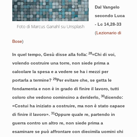
Dal Vangelo
secondo Luca
- Lc 14,28-33
Foto di Marcus Ganahl su Unsplash
(
Lezionario di
Bose
)
28
In quel tempo, Gesù disse alla folla:
«Chi di voi,
volendo costruire una torre, non siede prima a
calcolare la spesa e a vedere se ha i mezzi per
29
portarla a termine?
Per evitare che, se getta le
fondamenta e non è in grado di finire il lavoro, tutti
30
coloro che vedono comincino a deriderlo,
dicendo:
«Costui ha iniziato a costruire, ma non è stato capace
31
di finire il lavoro».
Oppure quale re, partendo in
guerra contro un altro re, non siede prima a
esaminare se può affrontare con diecimila uomini chi