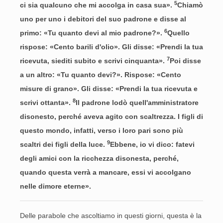
5
ci sia qualcuno che mi accolga in casa sua».
Chiamò
uno per uno i debitori del suo padrone e disse al
6
primo: «Tu quanto devi al mio padrone?».
Quello
rispose: «Cento barili d'olio». Gli disse: «Prendi la tua
7
ricevuta, siediti subito e scrivi cinquanta».
Poi disse
a un altro: «Tu quanto devi?». Rispose: «Cento
misure di grano». Gli disse: «Prendi la tua ricevuta e
8
scrivi ottanta».
Il padrone lodò quell'amministratore
disonesto, perché aveva agito con scaltrezza. I figli di
questo mondo, infatti, verso i loro pari sono più
9
scaltri dei figli della luce.
Ebbene, io vi dico: fatevi
degli amici con la ricchezza disonesta, perché,
quando questa verrà a mancare, essi vi accolgano
nelle dimore eterne».
Delle parabole che ascoltiamo in questi giorni, questa è la