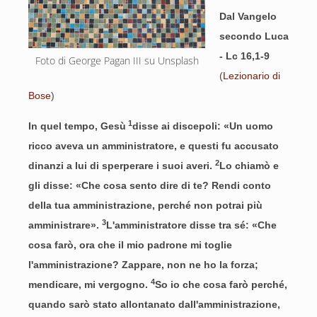
Dal Vangelo
secondo Luca
- Lc 16,1-9
Foto di George Pagan III su Unsplash
(
Lezionario di
Bose
)
1
In quel tempo, Gesù
disse ai discepoli: «Un uomo
ricco aveva un amministratore, e questi fu accusato
2
dinanzi a lui di sperperare i suoi averi.
Lo chiamò e
gli disse: «Che cosa sento dire di te? Rendi conto
della tua amministrazione, perché non potrai più
3
amministrare».
L'amministratore disse tra sé: «Che
cosa farò, ora che il mio padrone mi toglie
l'amministrazione? Zappare, non ne ho la forza;
4
mendicare, mi vergogno.
So io che cosa farò perché,
quando sarò stato allontanato dall'amministrazione,