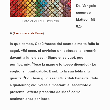
Dal Vangelo
secondo
Matteo - Mt
Foto di Will su Unsplash
8,1-
4
(
Lezionario di Bose
)
1
In quel tempo, Gesù
scese dal monte e molta folla lo
2
seguì.
Ed ecco, si avvicinò un lebbroso, si prostrò
davanti a lui e disse: «Signore, se vuoi, puoi
3
purificarmi».
Tese la mano e lo toccò dicendo: «Lo
voglio: sii purificato!». E subito la sua lebbra fu
4
guarita.
Poi Gesù gli disse: «Guàrdati bene dal dirlo
a qualcuno; va' invece a mostrarti al sacerdote e
presenta l'offerta prescritta da Mosè come
testimonianza per loro».