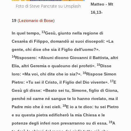
Matteo - Mt
Foto di Steve Pancrate su Unsplash
16,13-
19
(
Lezionario di Bose
)
13
In quel tempo,
Gesù, giunto nella regione di
Cesarèa di Filippo, domandò ai suoi discepoli: «La
gente, chi dice che sia il Figlio dell'uomo?».
14
Risposero: «Alcuni dicono Giovanni il Battista, altri
15
Elia, altri Geremia o qualcuno dei profeti».
Disse
16
loro: «Ma voi, chi dite che io sia?».
Rispose Simon
17
Pietro: «Tu sei il Cristo, il Figlio del Dio vivente».
E
Gesù gli disse: «Beato sei tu, Simone, figlio di Giona,
perché né carne né sangue te lo hanno rivelato, ma il
18
Padre mio che è nei cieli.
E io a te dico: tu sei Pietro
e su questa pietra edificherò la mia Chiesa e le
19
potenze degli inferi non prevarranno su di essa.
A