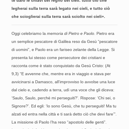
te darò le chiavi del regno dei cieli: tutto ciò che
legherai sulla terra sarà legato nei cieli, e tutto ciò
che scioglierai sulla terra sarà sciolto nei cieli».
Oggi celebriamo la
memoria di Pietro e Paolo
. Pietro era
un semplice pescatore di Galilea reso da Gesù “pescatore
di uomini”, e Paolo era un fariseo zelante della Legge. Si
presenta lui stesso come persecutore dei cristiani e
racconta come è stato conquistato da Gesù Cristo: (At
9,3) “E avvenne che, mentre era in viaggio e stava per
avvicinarsi a Damasco, all'improvviso lo avvolse una luce
dal cielo e, cadendo a terra, udì una voce che gli diceva:
‘Saulo, Saulo, perché mi perseguiti?’. Rispose: ‘Chi sei, o
Signore?’. Ed egli: ‘Io sono Gesù, che tu perseguiti! Ma tu
alzati ed entra nella città e ti sarà detto ciò che devi fare’”.
La missione di Paolo l’ha reso “apostolo delle genti”.