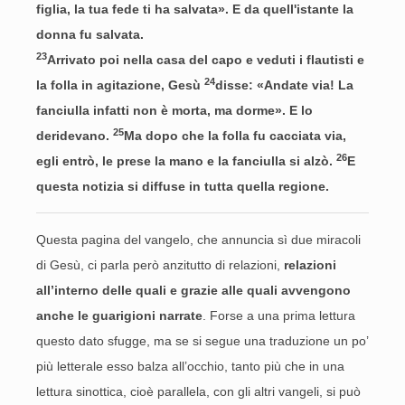
figlia, la tua fede ti ha salvata». E da quell'istante la
donna fu salvata.
23
Arrivato poi nella casa del capo e veduti i flautisti e
24
la folla in agitazione, Gesù
disse: «Andate via! La
fanciulla infatti non è morta, ma dorme». E lo
25
deridevano.
Ma dopo che la folla fu cacciata via,
26
egli entrò, le prese la mano e la fanciulla si alzò.
E
questa notizia si diffuse in tutta quella regione.
Questa pagina del vangelo, che annuncia sì due miracoli
di Gesù, ci parla però anzitutto di relazioni,
relazioni
all’interno delle quali e grazie alle quali avvengono
anche le guarigioni narrate
. Forse a una prima lettura
questo dato sfugge, ma se si segue una traduzione un po’
più letterale esso balza all’occhio, tanto più che in una
lettura sinottica, cioè parallela, con gli altri vangeli, si può