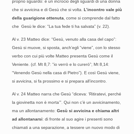
proprio sguardo: è un incrocio degli sguardi di una donna
che si avvicina e di Gesù che si volta.
L’incontro vale più
della guarigione ottenuta
, come si comprende dal fatto
che Gesù le dice: “La tua fede ti ha salvata” (v. 22).
Al v. 23 Matteo dice: “Gesù, venuto alla casa del capo”:
Gesù si muove, si sposta, anch’egli “viene”, con lo stesso
verbo con cui più volte Matteo presenta Gesù come il
Veniente. (cf. Mt 8,7: “io verrò e lo curerò”; Mt 8,14:
“Venendo Gesù nella casa di Pietro”). E così Gesù viene,
si avvicina, si fa prossimo e si prepara all’incontro.
Al v. 24 Matteo narra che Gesù “diceva: ‘Ritiratevi, perché
la giovinetta non è morta’”. Qui non c’è un avvicinamento,
ma un allontanamento:
Gesù si avvicina e chiama altri
ad allontanarsi
: di fronte al suo agire i presenti sono
chiamati a una separazione, a tessere un nuovo modo di