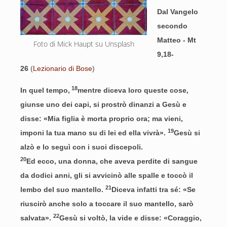
Dal Vangelo
secondo
Matteo - Mt
Foto di Mick Haupt su Unsplash
9,18-
26
(
Lezionario di Bose
)
18
In quel tempo,
mentre diceva loro queste cose,
giunse uno dei capi, si prostrò dinanzi a Gesù e
disse: «Mia figlia è morta proprio ora; ma vieni,
19
imponi la tua mano su di lei ed ella vivrà».
Gesù si
alzò e lo seguì con i suoi discepoli.
20
Ed ecco, una donna, che aveva perdite di sangue
da dodici anni, gli si avvicinò alle spalle e toccò il
21
lembo del suo mantello.
Diceva infatti tra sé: «Se
riuscirò anche solo a toccare il suo mantello, sarò
22
salvata».
Gesù si voltò, la vide e disse: «Coraggio,