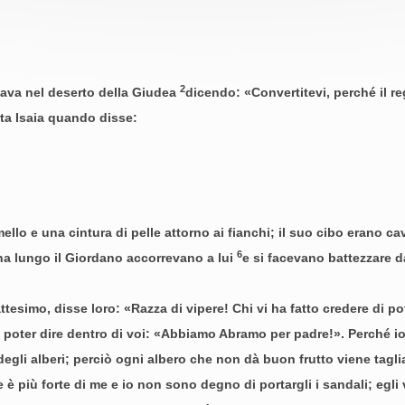
2
icava nel deserto della Giudea
dicendo: «Convertitevi, perché il reg
feta Isaia quando disse:
ello e una cintura di pelle attorno ai fianchi; il suo cibo erano cav
6
ona lungo il Giordano accorrevano a lui
e si facevano battezzare d
tesimo, disse loro: «Razza di vipere! Chi vi ha fatto credere di po
i poter dire dentro di voi: «Abbiamo Abramo per padre!». Perché io
 degli alberi; perciò ogni albero che non dà buon frutto viene tagl
è più forte di me e io non sono degno di portargli i sandali; egli 