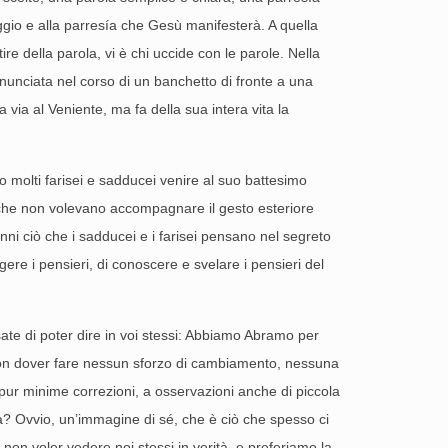
aggio e alla parresía che Gesù manifesterà. A quella
re della parola, vi è chi uccide con le parole. Nella
unciata nel corso di un banchetto di fronte a una
ia al Veniente, ma fa della sua intera vita la
o molti farisei e sadducei venire al suo battesimo
a che non volevano accompagnare il gesto esteriore
ni ciò che i sadducei e i farisei pensano nel segreto
ere i pensieri, di conoscere e svelare i pensieri del
ate di poter dire in voi stessi: Abbiamo Abramo per
i non dover fare nessun sforzo di cambiamento, nessuna
 pur minime correzioni, a osservazioni anche di piccola
a? Ovvio, un’immagine di sé, che è ciò che spesso ci
 non voler vedere noi stessi in verità, e preferiamo la