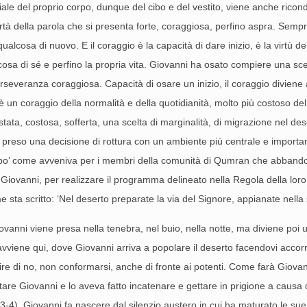
nziale del proprio corpo, dunque del cibo e del vestito, viene anche ricon
ertà della parola che si presenta forte, coraggiosa, perfino aspra. Sempre
 qualcosa di nuovo. E il coraggio è la capacità di dare inizio, è la virtù
sa di sé e perfino la propria vita. Giovanni ha osato compiere una scel
everanza coraggiosa. Capacità di osare un inizio, il coraggio diviene a
C’è un coraggio della normalità e della quotidianità, molto più costoso de
ta, costosa, sofferta, una scelta di marginalità, di migrazione nel deser
a preso una decisione di rottura con un ambiente più centrale e importa
Un po’ come avveniva per i membri della comunità di Qumran che abband
i Giovanni, per realizzare il programma delineato nella Regola della loro 
sta scritto: ‘Nel deserto preparate la via del Signore, appianate nella s
nni viene presa nella tenebra, nel buio, nella notte, ma diviene poi una 
viene qui, dove Giovanni arriva a popolare il deserto facendovi accorrer
dire di no, non conformarsi, anche di fronte ai potenti. Come farà Giova
are Giovanni e lo aveva fatto incatenare e gettare in prigione a causa d
 14,3-4). Giovanni fa nascere dal silenzio austero in cui ha maturato le s