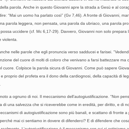
re della parola. Anche in questo Giovanni apre la strada a Gesù e al cor
ire: “Mai un uomo ha parlato così” (Gv 7,46). A fronte di Giovanni, marti
 parola leggera, non pensata, una parola da ubriaco, una parola pron
ossa uccidere (cf. Mc 6,17-29). Davvero, Giovanni non solo prepara la v
e violenta.
 anche nelle parole che egli pronuncia verso sadducei e farisei. “Vedend
tenzione del cuore di molti di coloro che venivano a farsi battezzare m
l cuore. Colpisce la parola sicura di Giovanni. Come può sapere Giovan
 proprio del profeta era il dono della cardiognosi, della capacità di legg
.
oto a ognuno di noi. Il meccanismo dell’autogiustificazione. “Non pens
za di una salvezza che si riceverebbe come in eredità, per diritto, e d
ccanismi di autogiustificazione sono più banali, e scattano di fronte a
perché mai ci sentiamo in dovere di difenderci? E di difendere che cos
o realmente. L’autogiustificazione è il meccanismo con cui ci ostiniamo a