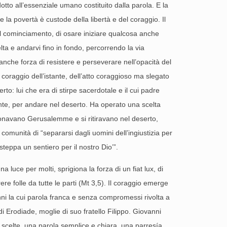
dotto all’essenziale umano costituito dalla parola. E la
 la povertà è custode della libertà e del coraggio. Il
 del cominciamento, di osare iniziare qualcosa anche
ta e andarvi fino in fondo, percorrendo la via
nche forza di resistere e perseverare nell’opacità del
l coraggio dell’istante, dell’atto coraggioso ma slegato
to: lui che era di stirpe sacerdotale e il cui padre
nte, per andare nel deserto. Ha operato una scelta
onavano Gerusalemme e si ritiravano nel deserto,
comunità di “separarsi dagli uomini dell’ingiustizia per
teppa un sentiero per il nostro Dio’”.
luce per molti, sprigiona la forza di un fiat lux, di
e folle da tutte le parti (Mt 3,5). Il coraggio emerge
nni la cui parola franca e senza compromessi rivolta a
i Erodiade, moglie di suo fratello Filippo. Giovanni
ue scelte, una parola semplice e chiara, una parresía