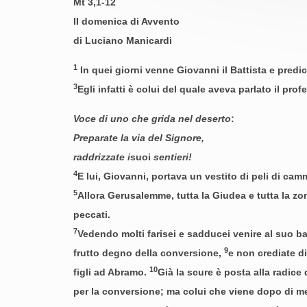
Mt 3,1-12
II domenica di Avvento
di Luciano Manicardi
1
In quei giorni venne Giovanni il Battista e pred
3
Egli infatti è colui del quale aveva parlato il pro
Voce di uno che grida nel deserto
:
Preparate la via del Signore,
raddrizzate i
suoi
sentieri!
4
E lui, Giovanni, portava un vestito di peli di camm
5
Allora Gerusalemme, tutta la Giudea e tutta la z
peccati.
7
Vedendo molti farisei e sadducei venire al suo bat
9
frutto degno della conversione,
e non crediate d
10
figli ad Abramo.
Già la scure è posta alla radice
per la conversione; ma colui che viene dopo di me 