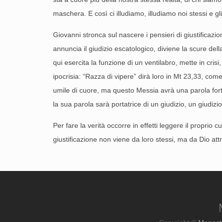
maschera. E così ci illudiamo, illudiamo noi stessi e gli
Giovanni stronca sul nascere i pensieri di giustificazi
annuncia il giudizio escatologico, diviene la scure dell
qui esercita la funzione di un ventilabro, mette in cri
ipocrisia: “Razza di vipere” dirà loro in Mt 23,33, com
umile di cuore, ma questo Messia avrà una parola fort
la sua parola sarà portatrice di un giudizio, un giudiz
Per fare la verità occorre in effetti leggere il propri
giustificazione non viene da loro stessi, ma da Dio att