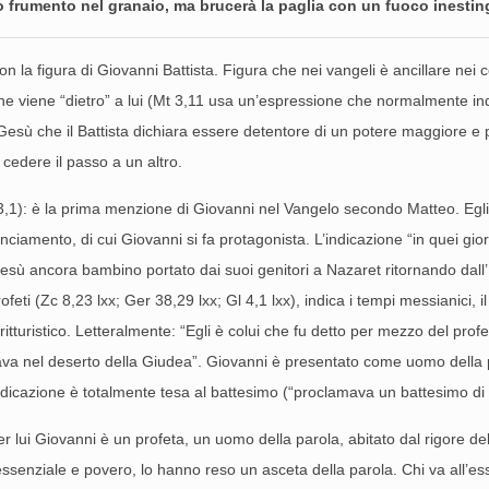
suo frumento nel granaio, ma brucerà la paglia con un fuoco inestin
la figura di Giovanni Battista. Figura che nei vangeli è ancillare nei co
e viene “dietro” a lui (Mt 3,11 usa un’espressione che normalmente indi
 Gesù che il Battista dichiara essere detentore di un potere maggiore e 
 cedere il passo a un altro.
Mt 3,1): è la prima menzione di Giovanni nel Vangelo secondo Matteo. Eg
ciamento, di cui Giovanni si fa protagonista. L’indicazione “in quei gior
esù ancora bambino portato dai suoi genitori a Nazaret ritornando dall’Eg
ti (Zc 8,23 lxx; Ger 38,29 lxx; Gl 4,1 lxx), indica i tempi messianici, i
uristico. Letteralmente: “Egli è colui che fu detto per mezzo del profeta
icava nel deserto della Giudea”. Giovanni è presentato come uomo dell
dicazione è totalmente tesa al battesimo (“proclamava un battesimo di 
er lui Giovanni è un profeta, un uomo della parola, abitato dal rigore del
essenziale e povero, lo hanno reso un asceta della parola. Chi va all’essen