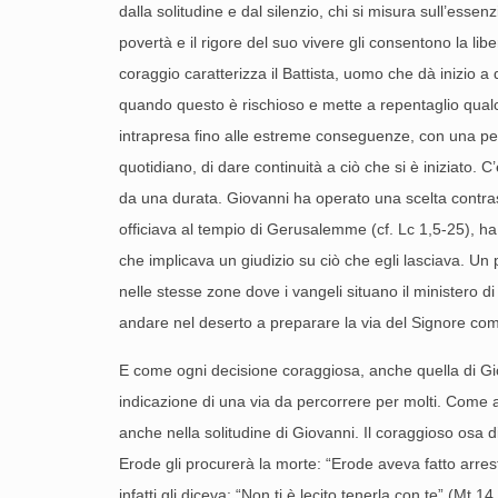
dalla solitudine e dal silenzio, chi si misura sull’esse
povertà e il rigore del suo vivere gli consentono la lib
coraggio caratterizza il Battista, uomo che dà inizio a
quando questo è rischioso e mette a repentaglio qualco
intrapresa fino alle estreme conseguenze, con una pers
quotidiano, di dare continuità a ciò che si è iniziato. 
da una durata. Giovanni ha operato una scelta contrasta
officiava al tempio di Gerusalemme (cf. Lc 1,5-25), h
che implicava un giudizio su ciò che egli lasciava. 
nelle stesse zone dove i vangeli situano il ministero d
andare nel deserto a preparare la via del Signore come 
E come ogni decisione coraggiosa, anche quella di Giova
indicazione di una via da percorrere per molti. Come av
anche nella solitudine di Giovanni. Il coraggioso osa 
Erode gli procurerà la morte: “Erode aveva fatto arrest
infatti gli diceva: “Non ti è lecito tenerla con te” (Mt