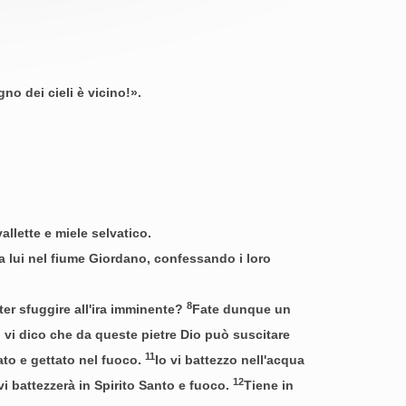
no dei cieli è vicino!».
allette e miele selvatico.
a lui nel fiume Giordano, confessando i loro
8
ter sfuggire all'ira imminente?
Fate dunque un
 vi dico che da queste pietre Dio può suscitare
11
iato e gettato nel fuoco.
Io vi battezzo nell'acqua
12
vi battezzerà in Spirito Santo e fuoco.
Tiene in