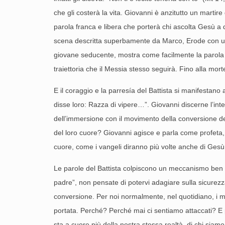
che gli costerà la vita. Giovanni è anzitutto un marti
parola franca e libera che porterà chi ascolta Gesù a d
scena descritta superbamente da Marco, Erode con una
giovane seducente, mostra come facilmente la parola p
traiettoria che il Messia stesso seguirà. Fino alla mort
E il coraggio e la parresía del Battista si manifestano
disse loro: Razza di vipere…”. Giovanni discerne l’in
dell’immersione con il movimento della conversione de
del loro cuore? Giovanni agisce e parla come profeta, e
cuore, come i vangeli diranno più volte anche di Gesù
Le parole del Battista colpiscono un meccanismo ben n
padre”, non pensate di potervi adagiare sulla sicurez
conversione. Per noi normalmente, nel quotidiano, i me
portata. Perché? Perché mai ci sentiamo attaccati? E 
sta a cuore più della nostra stessa realtà, di chi siam