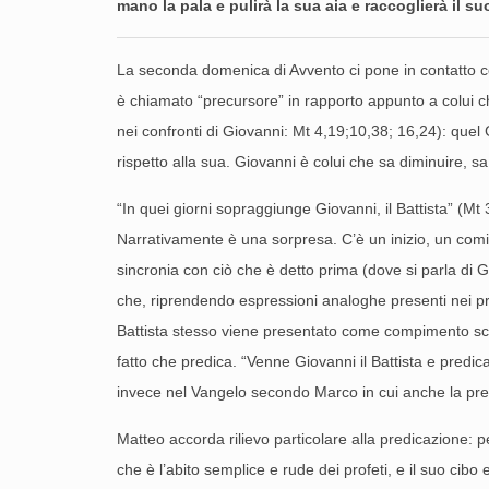
mano la pala e pulirà la sua aia e raccoglierà il 
La seconda domenica di Avvento ci pone in contatto con 
è chiamato “precursore” in rapporto appunto a colui ch
nei confronti di Giovanni: Mt 4,19;10,38; 16,24): quel
rispetto alla sua. Giovanni è colui che sa diminuire, sa
“In quei giorni sopraggiunge Giovanni, il Battista” (
Narrativamente è una sorpresa. C’è un inizio, un comin
sincronia con ciò che è detto prima (dove si parla di G
che, riprendendo espressioni analoghe presenti nei profe
Battista stesso viene presentato come compimento scritt
fatto che predica. “Venne Giovanni il Battista e pred
invece nel Vangelo secondo Marco in cui anche la pre
Matteo accorda rilievo particolare alla predicazione: p
che è l’abito semplice e rude dei profeti, e il suo cibo 