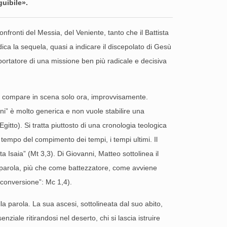
guibile».
nfronti del Messia, del Veniente, tanto che il Battista
ca la sequela, quasi a indicare il discepolato di Gesù
portatore di una missione ben più radicale e decisiva
li compare in scena solo ora, improvvisamente.
ni” è molto generica e non vuole stabilire una
itto). Si tratta piuttosto di una cronologia teologica
l tempo del compimento dei tempi, i tempi ultimi. Il
 Isaia” (Mt 3,3). Di Giovanni, Matteo sottolinea il
a parola, più che come battezzatore, come avviene
conversione”: Mc 1,4).
la parola. La sua ascesi, sottolineata dal suo abito,
ziale ritirandosi nel deserto, chi si lascia istruire