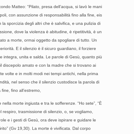
condo Matteo: “Pilato, presa dell’acqua, si lavò le mani
li, con assunzione di responsabilità fino alla fine, eis
 sporcizia degli altri che è salvifica, e una pulizia di
sione, dove la violenza è abitudine, è ripetitività, è un
nato a morte, ormai oggetto da spogliare di tutto. Un
iorità. E il silenzio è il sicuro guardiano, il forziere
e integra, unita e salda. Le parole di Gesù, quanto più
 il discepolo amato e con la madre che si trovano ai
te volte e in molti modi nei tempi antichi, nella prima
tà, nel senso che il silenzio custodisce la parola di
 fine, fino all’estremo,
nella morte ingiusta e tra le sofferenze. “Ho sete”, “È
 respiro, trasmissione di silenzio, o, se vogliamo,
role e i gesti di Gesù, ora deve ispirare e guidare le
rito” (Gv 19,30). La morte è vivificata. Dal corpo