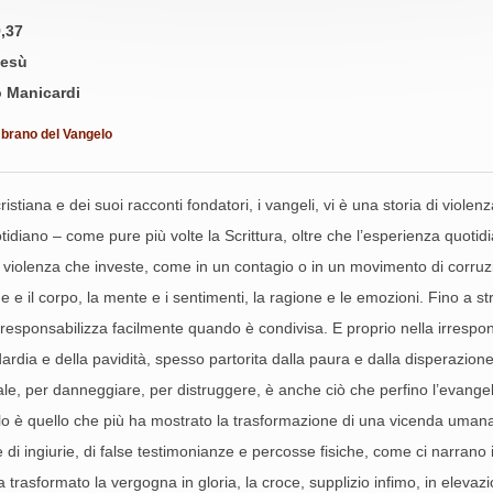
,37
esù
o Manicardi
l brano del Vangelo
istiana e dei suoi racconti fondatori, i vangeli, vi è una storia di viol
otidiano – come pure più volte la Scrittura, oltre che l’esperienza quot
iolenza che investe, come in un contagio o in un movimento di corruzione
che e il corpo, la mente e i sentimenti, la ragione e le emozioni. Fino a
esponsabilizza facilmente quando è condivisa. E proprio nella irresponsab
ardia e della pavidità, spesso partorita dalla paura e dalla disperazion
male, per danneggiare, per distruggere, è anche ciò che perfino l’evangel
elo è quello che più ha mostrato la trasformazione di una vicenda uman
di ingiurie, di false testimonianze e percosse fisiche, come ci narrano i 
rasformato la vergogna in gloria, la croce, supplizio infimo, in elevazion