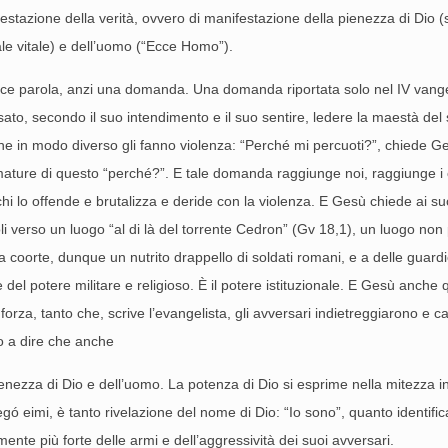
tazione della verità, ovvero di manifestazione della pienezza di Dio (sul
uale vitale) e dell’uomo (“Ecce Homo”).
plice parola, anzi una domanda. Una domanda riportata solo nel IV va
ato, secondo il suo intendimento e il suo sentire, ledere la maestà de
tti che in modo diverso gli fanno violenza: “Perché mi percuoti?”, chiede
ature di questo “perché?”. E tale domanda raggiunge noi, raggiunge i c
 lo offende e brutalizza e deride con la violenza. E Gesù chiede ai suoi
i verso un luogo “al di là del torrente Cedron” (Gv 18,1), un luogo non p
coorte, dunque un nutrito drappello di soldati romani, e a delle guardie
ze del potere militare e religioso. È il potere istituzionale. E Gesù an
a, tanto che, scrive l’evangelista, gli avversari indietreggiarono e ca
to a dire che anche
lla pienezza di Dio e dell’uomo. La potenza di Dio si esprime nella mite
gó eimi, è tanto rivelazione del nome di Dio: “Io sono”, quanto identifi
nte più forte delle armi e dell’aggressività dei suoi avversari.