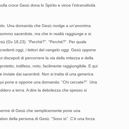
la croce Gesù dona lo Spirito e vince l’intransitività
ngelo. Una domanda che Gesù rivolge a un’anonima
l sommo sacerdote, ma che in realtà raggiunge e si
 Gesù (Gv 18,23). “Perché?”. “Perché?”. Per quale
redenti oggi, i lettori del vangelo oggi. Gesù oppone
 discepoli di percorrere la via della mitezza e della
rotetto, indifeso, noto, facilmente raggiungibile. E qui
 inviate dai sacerdoti. Non si tratta di una generica
che qui pone e oppone una domanda: “Chi cercate?”. Una
ddero a terra. A dire la debolezza che spesso si
zza inerme di Gesù che semplicemente pone una
cativo della persona di Gesù: “Sono io”. C’è una forza