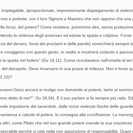
, inspiegabile, sproporzionato, impressionante dispiegamento di violenz
roso e potente, con il loro Signore e Maestro che non oppone che un
lla forza, del potere? Come resistere, potremmo dire, senza protezione, 
ettendo la violenza degli avversari ed estrae la spada e colpisce. Forse v
orza del denaro, forza dei proclami e delle parole) soverchierà sempre la
are coraggioso con questo gesto, in realtà si mostrerà codardo e pauros
etti la spada nel fodero” (Gv 18,11). Come ricordavamo nell’omelia di ieri
 del discepolo. Deve incarnarsi in una prassi di mitezza. Non è forse 
12,10)?
ovanni Gesù ancora si rivolge con domande ai potenti, tanto al sommo
’hanno detto di me?”: Gv 18,34). E il suo parlare si fa sempre più rado. 
de inquisitorie del sacerdote, dalle rozze violenze fisiche delle guardie 
venienza e calcolo di potere, lo consegna alla crocifissione. La menzogn
 altri, come Pilato che nel suo grande potere svende la sua coscienza ai
 esecrabile perché si cela nella non assunzione di responsabilità. Quas