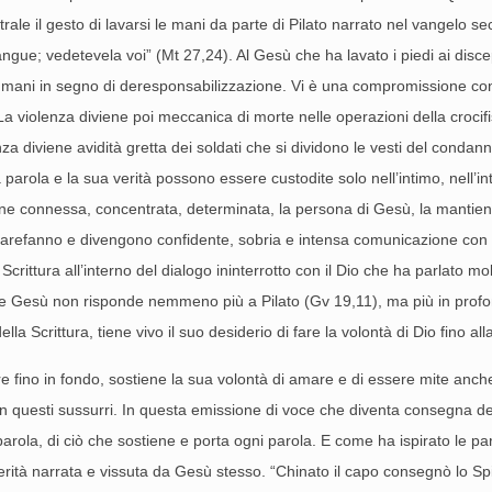
ale il gesto di lavarsi le mani da parte di Pilato narrato nel vangelo se
ngue; vedetevela voi” (Mt 27,24). Al Gesù che ha lavato i piedi ai discepo
le mani in segno di deresponsabilizzazione. Vi è una compromissione con la
La violenza diviene poi meccanica di morte nelle operazioni della crocifis
nza diviene avidità gretta dei soldati che si dividono le vesti del condan
 parola e la sua verità possono essere custodite solo nell’intimo, nell’inter
 tiene connessa, concentrata, determinata, la persona di Gesù, la mantien
, si rarefanno e divengono confidente, sobria e intensa comunicazione con
ittura all’interno del dialogo ininterrotto con il Dio che ha parlato mol
e Gesù non risponde nemmeno più a Pilato (Gv 19,11), ma più in profondi
a Scrittura, tiene vivo il suo desiderio di fare la volontà di Dio fino alla
 fino in fondo, sostiene la sua volontà di amare e di essere mite anche 
in questi sussurri. In questa emissione di voce che diventa consegna del
 parola, di ciò che sostiene e porta ogni parola. E come ha ispirato le pa
verità narrata e vissuta da Gesù stesso. “Chinato il capo consegnò lo Spi