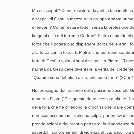
Ma i discepoli? Come resistere davanti a tale inatteso
discepoli di Gesù in mezzo a un gruppo armato nume
difenderli? Come restare fedeli senza la protezione de
luogo al di là del torrente Cedron? Pietro risponde rifl
forza che il potere può dispiegare (forza delle armi, f
alla forza con la forza. E Pietro, che potrebbe sembr
forte di Gesù, rivolta ai suoi discepoli, a Pietro: “Rim
narrata da Gesù deve diventare la verità del credente,
“Quando sono debole è allora che sono forte” (2Cor 
Nel prosieguo del racconto della passione secondo Gi
quanto a Pilato (“Dici questo da te stesso o altri te l
della folla che ne chiedono la crocifissione, dalle doman
non riconoscendo in lui alcuna colpa, per motivi di con
proprie azioni e del proprio pensiero, la dipendenza da
sacerdoti, sono elementi di violenza attiva, ancor più