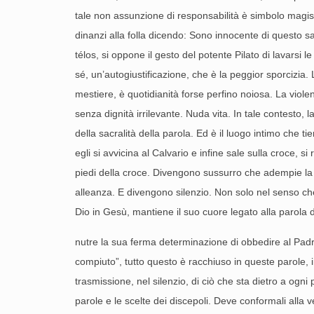
tale non assunzione di responsabilità è simbolo magistr
dinanzi alla folla dicendo: Sono innocente di questo sa
télos, si oppone il gesto del potente Pilato di lavarsi 
sé, un’autogiustificazione, che è la peggior sporcizia. 
mestiere, è quotidianità forse perfino noiosa. La viole
senza dignità irrilevante. Nuda vita. In tale contesto, la
della sacralità della parola. Ed è il luogo intimo che
egli si avvicina al Calvario e infine sale sulla croce
piedi della croce. Divengono sussurro che adempie la Scr
alleanza. E divengono silenzio. Non solo nel senso ch
Dio in Gesù, mantiene il suo cuore legato alla parola dell
nutre la sua ferma determinazione di obbedire al Padre
compiuto”, tutto questo è racchiuso in queste parole, 
trasmissione, nel silenzio, di ciò che sta dietro a ogni
parole e le scelte dei discepoli. Deve conformali alla 