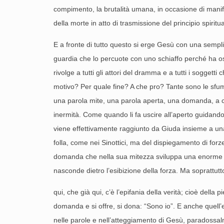
compimento, la brutalità umana, in occasione di manifes
della morte in atto di trasmissione del principio spirit
E a fronte di tutto questo si erge Gesù con una sem
guardia che lo percuote con uno schiaffo perché ha os
rivolge a tutti gli attori del dramma e a tutti i sogge
motivo? Per quale fine? A che pro? Tante sono le sfum
una parola mite, una parola aperta, una domanda, a chi
inermità. Come quando li fa uscire all’aperto guidandol
viene effettivamente raggiunto da Giuda insieme a una 
folla, come nei Sinottici, ma del dispiegamento di for
domanda che nella sua mitezza sviluppa una enorme forz
nasconde dietro l’esibizione della forza. Ma soprattut
qui, che già qui, c’è l’epifania della verità; cioè de
domanda e si offre, si dona: “Sono io”. E anche quell’e
nelle parole e nell’atteggiamento di Gesù, paradossalme