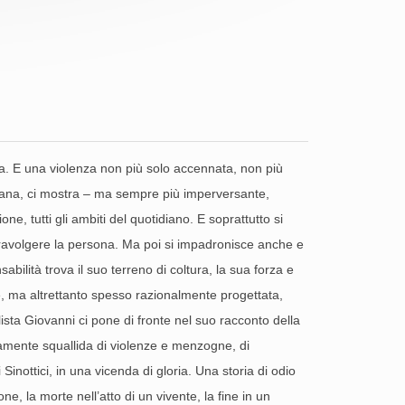
enza. E una violenza non più solo accennata, non più
idiana, ci mostra – ma sempre più imperversante,
, tutti gli ambiti del quotidiano. E soprattutto si
 stravolgere la persona. Ma poi si impadronisce anche e
ilità trova il suo terreno di coltura, la sua forza e
e, ma altrettanto spesso razionalmente progettata,
ista Giovanni ci pone di fronte nel suo racconto della
amente squallida di violenze e menzogne, di
Sinottici, in una vicenda di gloria. Una storia di odio
e, la morte nell’atto di un vivente, la fine in un