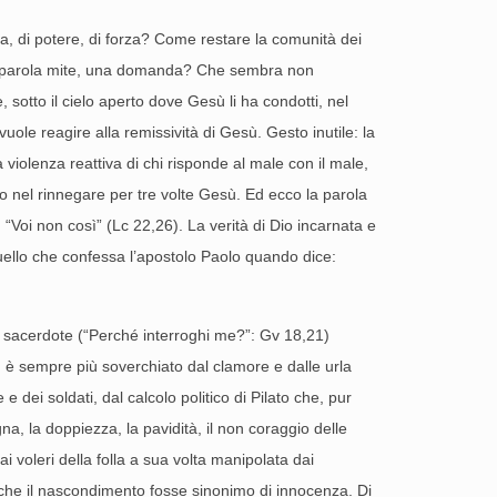
a, di potere, di forza? Come restare la comunità dei
a parola mite, una domanda? Che sembra non
sotto il cielo aperto dove Gesù li ha condotti, nel
uole reagire alla remissività di Gesù. Gesto inutile: la
 violenza reattiva di chi risponde al male con il male,
o nel rinnegare per tre volte Gesù. Ed ecco la parola
: “Voi non così” (Lc 22,26). La verità di Dio incarnata e
quello che confessa l’apostolo Paolo quando dice:
 sacerdote (“Perché interroghi me?”: Gv 18,21)
Ed è sempre più soverchiato dal clamore e dalle urla
e dei soldati, dal calcolo politico di Pilato che, pur
a, la doppiezza, la pavidità, il non coraggio delle
 voleri della folla a sua volta manipolata dai
i che il nascondimento fosse sinonimo di innocenza. Di