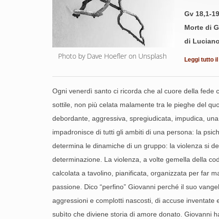
Gv 18,1-19
Morte di G
di Lucian
Photo by Dave Hoefler on Unsplash 
Leggi tutto i
Ogni venerdì santo ci ricorda che al cuore della fede cr
sottile, non più celata malamente tra le pieghe del qu
debordante, aggressiva, spregiudicata, impudica, una v
impadronisce di tutti gli ambiti di una persona: la psi
determina le dinamiche di un gruppo: la violenza si der
determinazione. La violenza, a volte gemella della cod
calcolata a tavolino, pianificata, organizzata per far 
passione. Dico “perfino” Giovanni perché il suo vang
aggressioni e complotti nascosti, di accuse inventate e 
subìto che diviene storia di amore donato. Giovanni ha t