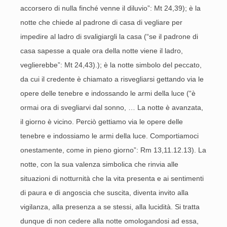
accorsero di nulla finché venne il diluvio”: Mt 24,39); è la
notte che chiede al padrone di casa di vegliare per
impedire al ladro di svaligiargli la casa (“se il padrone di
casa sapesse a quale ora della notte viene il ladro,
veglierebbe”: Mt 24,43).); è la notte simbolo del peccato,
da cui il credente è chiamato a risvegliarsi gettando via le
opere delle tenebre e indossando le armi della luce (“è
ormai ora di svegliarvi dal sonno, … La notte è avanzata,
il giorno è vicino. Perciò gettiamo via le opere delle
tenebre e indossiamo le armi della luce. Comportiamoci
onestamente, come in pieno giorno”: Rm 13,11.12.13). La
notte, con la sua valenza simbolica che rinvia alle
situazioni di notturnità che la vita presenta e ai sentimenti
di paura e di angoscia che suscita, diventa invito alla
vigilanza, alla presenza a se stessi, alla lucidità. Si tratta
dunque di non cedere alla notte omologandosi ad essa,