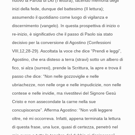
nuovo la Parola di Dio (I lettura); facendo memoria degli
inizi della fede, dunque del battesimo (II lettura);
assumendo il quotidiano come luogo di vigilanza e
discernimento (vangelo). In questa prospettiva di inizio o
re-inizio, è significativo che il passo di Paolo sia stato
decisivo per la conversione di Agostino (Confessioni
VIII,12,28-29). Ascoltata la voce che dice “Prendi e leggi”,
Agostino, che era disteso a terra (stravi) sotto un albero di
fico, si alza (surrexi), prende la Scrittura, la apre e trova il
passo che dice: “Non nelle gozzoviglie e nelle
ubriachezze, non nelle orge e nelle impudicizie, non nelle
contese e nelle invidie, ma rivestitevi del Signore Gesù
Cristo e non assecondate la carne nella sue
concupiscenze”. Afferma Agostino: “Non volli leggere
oltre, né mi occorreva. Infatti, appena terminata la lettura
di questa frase, una luce, quasi di certezza, penetrò nel