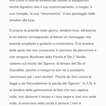
mio cuore e tutte le tenebre del dubbio si dissiparono”.
Anche Agostino vive il suo ricominciamento, o meglio, il
suo risveglio, la sua “resurrezione”, il suo passaggio dalle
tenebre alla luce.
E proprio la polarità notte-giorno, tenebre-luce, attraversa
le tre letture consegnando al lettore un messaggio che
intende svegliarlo e guidarlo a conversione. È la tenebra
delle genti che non conoscono il cammino da percorrere e
che vengono illuminate dalla Parola di Dio (“‘Venite,
saliamo sul monte del Signore, al tempio del Dio di
Giacobbe, perché ci insegni le sue vie e possiamo
camminare per i suoi sentieri’. Poiché da Sion uscirà la
legge e da Gerusalemme la parola del Signore”: Is 2,3); è
la tenebra della generazione di Noè che non capisce
nulla, non discerne il tempo e i suoi segni e così non vede
nulla, si smarrisce nella cecità e perisce (“non si