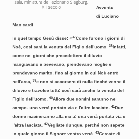
Isaia, miniatura del lezionario Siegburg, 
XII secolo
Avvento
di Luciano
Manicardi
37
In quel tempo Gesù disse: «
Come furono i giorni di
38
Noè, così sarà la venuta del Figlio dell'uomo.
Infatti,
come nei giorni che precedettero il diluvio
mangiavano e bevevano, prendevano moglie e
prendevano marito, fino al giorno in cui Noè entrò
39
nell'arca,
e non si accorsero di nulla finché venne il
diluvio e travolse tutti: così sarà anche la venuta del
40
Figlio dell'uomo.
Allora due uomini saranno nel
41
campo: uno verrà portato via e l'altro lasciato.
Due
donne macineranno alla mola: una verrà portata via e
42
l'altra lasciata.
Vegliate dunque, perché non sapete
43
in quale giorno il Signore vostro verrà.
Cercate di