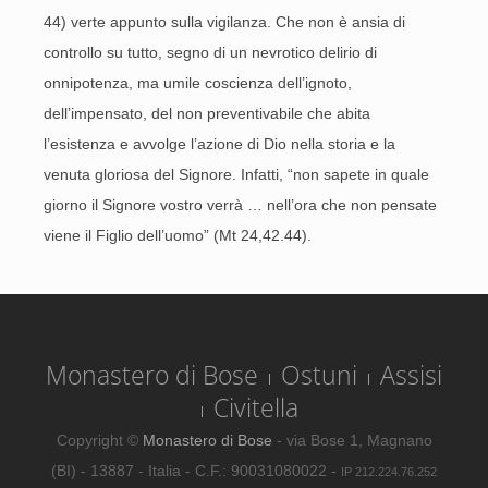
44) verte appunto sulla vigilanza. Che non è ansia di
controllo su tutto, segno di un nevrotico delirio di
onnipotenza, ma umile coscienza dell’ignoto,
dell’impensato, del non preventivabile che abita
l’esistenza e avvolge l’azione di Dio nella storia e la
venuta gloriosa del Signore. Infatti, “non sapete in quale
giorno il Signore vostro verrà … nell’ora che non pensate
viene il Figlio dell’uomo” (Mt 24,42.44).
Monastero di Bose
Ostuni
Assisi
Civitella
Copyright ©
Monastero di Bose
- via Bose 1, Magnano
(BI) - 13887 - Italia - C.F.: 90031080022 -
IP 212.224.76.252