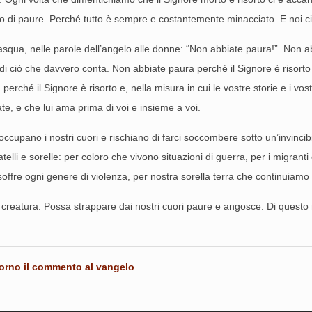
erno di paure. Perché tutto è sempre e costantemente minacciato. E noi c
squa, nelle parole dell’angelo alle donne: “Non abbiate paura!”. Non abb
di ciò che davvero conta. Non abbiate paura perché il Signore è risorto e,
rché il Signore è risorto e, nella misura in cui le vostre storie e i vost
te, e che lui ama prima di voi e insieme a voi.
cupano i nostri cuori e rischiano di farci soccombere sotto un’invincib
ratelli e sorelle: per coloro che vivono situazioni di guerra, per i migrant
 soffre ogni genere di violenza, per nostra sorella terra che continuiamo 
 creatura. Possa strappare dai nostri cuori paure e angosce. Di questo 
orno il commento al vangelo