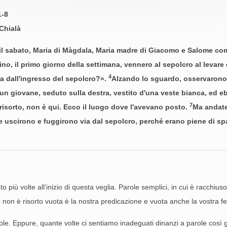
1-8
Chialà
l sabato, Maria di Màgdala, Maria madre di Giacomo e Salome com
no, il primo giorno della settimana, vennero al sepolcro al levare 
4
tra dall'ingresso del sepolcro?».
Alzando lo sguardo, osservarono c
 un giovane, seduto sulla destra, vestito d'una veste bianca, ed 
7
 risorto, non è qui. Ecco il luogo dove l'avevano posto.
Ma andate,
 uscirono e fuggirono via dal sepolcro, perché erano piene di sp
o più volte all’inizio di questa veglia. Parole semplici, in cui è racchiu
sto non è risorto vuota è la nostra predicazione e vuota anche la vostra 
e. Eppure, quante volte ci sentiamo inadeguati dinanzi a parole così gra