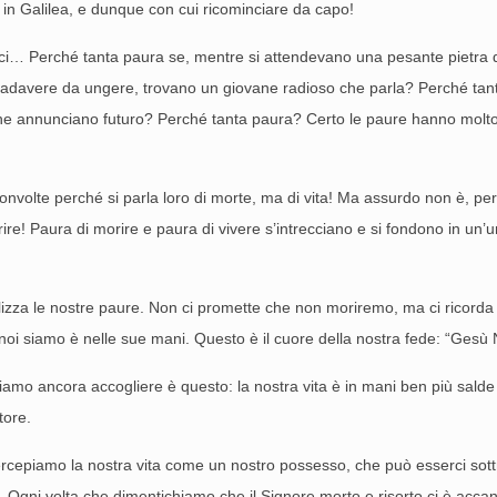
in Galilea, e dunque con cui ricominciare da capo!
i… Perché tanta paura se, mentre si attendevano una pesante pietra da
 cadavere da ungere, trovano un giovane radioso che parla? Perché tan
che annunciano futuro? Perché tanta paura? Certo le paure hanno molto 
nvolte perché si parla loro di morte, ma di vita! Ma assurdo non è, pe
re! Paura di morire e paura di vivere s’intrecciano e si fondono in un’un
elizza le nostre paure. Non ci promette che non moriremo, ma ci ricorda
noi siamo è nelle sue mani. Questo è il cuore della nostra fede: “Gesù Naz
amo ancora accogliere è questo: la nostra vita è in mani ben più salde
tore.
rcepiamo la nostra vita come un nostro possesso, che può esserci sott
 Ogni volta che dimentichiamo che il Signore morto e risorto ci è acca