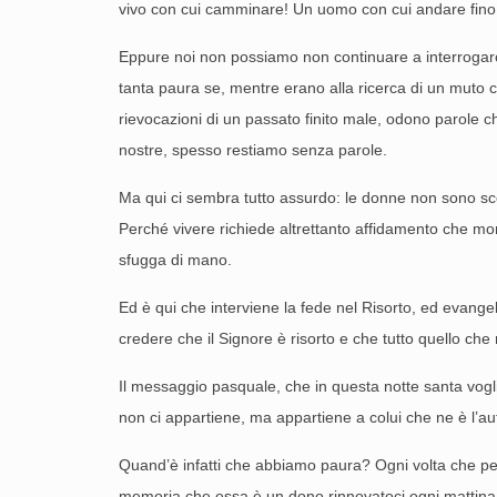
vivo con cui camminare! Un uomo con cui andare fino 
Eppure noi non possiamo non continuare a interrogarc
tanta paura se, mentre erano alla ricerca di un muto
rievocazioni di un passato finito male, odono parole 
nostre, spesso restiamo senza parole.
Ma qui ci sembra tutto assurdo: le donne non sono sco
Perché vivere richiede altrettanto affidamento che mori
sfugga di mano.
Ed è qui che interviene la fede nel Risorto, ed evang
credere che il Signore è risorto e che tutto quello che 
Il messaggio pasquale, che in questa notte santa vogli
non ci appartiene, ma appartiene a colui che ne è l’au
Quand’è infatti che abbiamo paura? Ogni volta che pe
memoria che essa è un dono rinnovatoci ogni mattina.