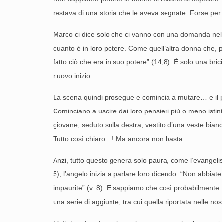
restava di una storia che le aveva segnate. Forse per
Marco ci dice solo che ci vanno con una domanda nel cuo
quanto è in loro potere. Come quell’altra donna che, 
fatto ciò che era in suo potere” (14,8). È solo una bri
nuovo inizio.
La scena quindi prosegue e comincia a mutare… e il pu
Cominciano a uscire dai loro pensieri più o meno istint
giovane, seduto sulla destra, vestito d’una veste bianca
Tutto così chiaro…! Ma ancora non basta.
Anzi, tutto questo genera solo paura, come l’evangelis
5); l’angelo inizia a parlare loro dicendo: “Non abbiat
impaurite” (v. 8). E sappiamo che così probabilmente t
una serie di aggiunte, tra cui quella riportata nelle nos