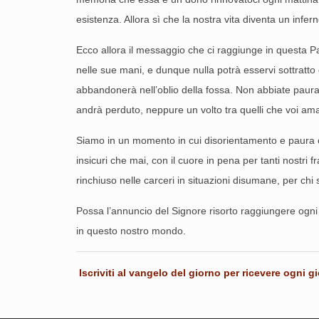
esistenza. Allora sì che la nostra vita diventa un inf
Ecco allora il messaggio che ci raggiunge in questa Pa
nelle sue mani, e dunque nulla potrà esservi sottratto 
abbandonerà nell’oblio della fossa. Non abbiate paura pe
andrà perduto, neppure un volto tra quelli che voi ama
Siamo in un momento in cui disorientamento e paura oc
insicuri che mai, con il cuore in pena per tanti nostri f
rinchiuso nelle carceri in situazioni disumane, per chi
Possa l’annuncio del Signore risorto raggiungere ogni
in questo nostro mondo.
Iscriviti al vangelo del giorno per ricevere ogni
gi