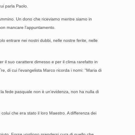
cui parla Paolo.
n cammino. Un dono che riceviamo mentre siamo in
Di non mancare l’appuntamento.
olo entrare nei nostri dubbi, nelle nostre ferite, nelle
 il suo carattere dimesso e per il clima rarefatto in
re, di cui l’evangelista Marco ricorda i nomi: “Maria di
 la fede pasquale non è un’evidenza, non ha nulla di
lui che era stato il loro Maestro. A differenza dei
uto. Forse vogliono prendersi cura di quello che