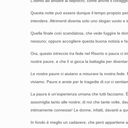
L’istinto ad andare al sepolcro, come anche il coraggio
Questa notte può essere dunque il tempo propizio per 
intendere. Altrimenti diventa solo uno slogan vuoto e i
Quella finale così scandalosa, che vede fuggire le donn
nessuno; oppure accogliere questa buona notizia e far
Ora, questo intreccio tra fede nel Risorto e paura ci in
nostre paure, e che lì si gioca la battaglia per diventa
Le nostre paure ci aiutano a misurare la nostra fede. 
viviamo. Paure e ansie per le tragedie di cui ci sentiam
La paura è un’esperienza umana che tutti facciamo. È 
assomiglia tanto alle nostre; di noi che tante volte, 
intimamente connesse! Le donne, infatti, davanti a quel
In fondo è meglio un cadavere, che però appartiene al 