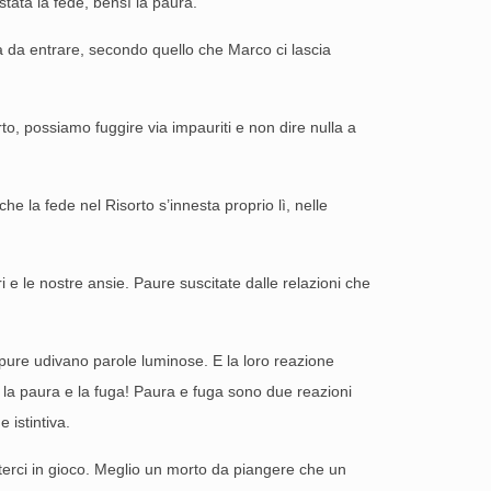
stata la fede, bensì la paura.
a da entrare, secondo quello che Marco ci lascia
to, possiamo fuggire via impauriti e non dire nulla a
he la fede nel Risorto s’innesta proprio lì, nelle
 e le nostre ansie. Paure suscitate dalle relazioni che
pure udivano parole luminose. E la loro reazione
n la paura e la fuga! Paura e fuga sono due reazioni
 istintiva.
tterci in gioco. Meglio un morto da piangere che un