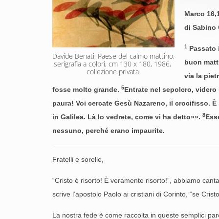
Marco 16,
di Sabino 
1
Passato i
Davide Benati, Paese del calmo mattino, 
buon matti
serigrafia a colori, cm 130 x 180, 1986, 
collezione privata.
via la pie
5
fosse molto grande.
Entrate nel sepolcro, videro
paura! Voi cercate Gesù Nazareno, il crocifisso. È
8
in Galilea. Là lo vedrete, come vi ha detto»».
Esse
nessuno, perché erano impaurite.
Fratelli e sorelle,
“Cristo è risorto! È veramente risorto!”, abbiamo cantat
scrive l’apostolo Paolo ai cristiani di Corinto, “se Cri
La nostra fede è come raccolta in queste semplici parol