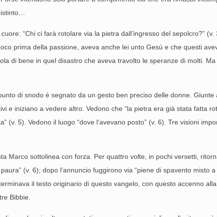
 istinto…
re: “Chi ci farà rotolare via la pietra dall’ingresso del sepolcro?” (v. 
poco prima della passione, aveva anche lei unto Gesù e che questi avev
ciola di bene in quel disastro che aveva travolto le speranze di molti. M
nto di snodo è segnato da un gesto ben preciso delle donne. Giunte al
ivi e iniziano a vedere altro. Vedono che “la pietra era già stata fatta 
” (v. 5). Vedono il luogo “dove l’avevano posto” (v. 6). Tre visioni impor
ta Marco sottolinea con forza. Per quattro volte, in pochi versetti, rito
e paura” (v. 6); dopo l’annuncio fuggirono via “piene di spavento misto 
erminava il testo originario di questo vangelo, con questo accenno alla
tre Bibbie.