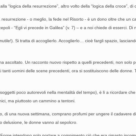
la “logica della resurrezione”, altro volto della “logica della croce”, di 
la resurrezione - o meglio, la fede nel Risorto - è un dono oltre che u
epoli - “Egli vi precede in Galilea” (v. 7) – e a noi chiede di esserci. 
inutile!). Si tratta di accoglierlo. Accoglierlo… cioè fargli spazio, lasciand
na ascoltato. Un racconto nuovo rispetto a quelli precedenti, non solo per
i tanti uomini delle scene precedenti, ora si sostituiscono delle donne. T
ggetti poco autorevoli nella mentalità del tempo), è lì a ricordare che
emici, ma piuttosto un cammino a tentoni.
, di una nuova settimana, comprano profumi per ungere il cadavere di co
oro delusione, le donne vanno al sepolcro.
Forse intendono solo portare a compimento ciò che era rimasto incompi