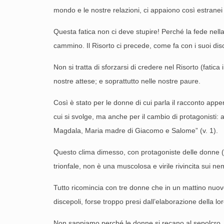
mondo e le nostre relazioni, ci appaiono così estranei al
Questa fatica non ci deve stupire! Perché la fede nel
cammino. Il Risorto ci precede, come fa con i suoi disc
Non si tratta di sforzarsi di credere nel Risorto (fatica 
nostre attese; e soprattutto nelle nostre paure.
Così è stato per le donne di cui parla il racconto appe
cui si svolge, ma anche per il cambio di protagonisti: a
Magdala, Maria madre di Giacomo e Salome” (v. 1).
Questo clima dimesso, con protagoniste delle donne (so
trionfale, non è una muscolosa e virile rivincita sui n
Tutto ricomincia con tre donne che in un mattino nuovo
discepoli, forse troppo presi dall’elaborazione della l
Non sappiamo perché le donne si recano al sepolcro. 