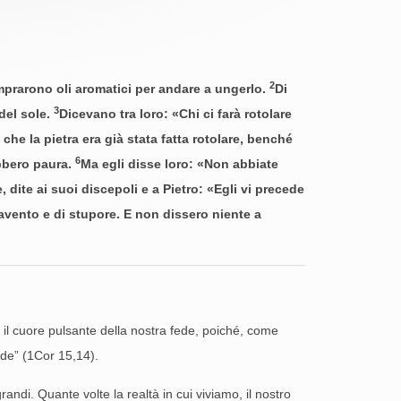
2
prarono oli aromatici per andare a ungerlo.
Di
3
del sole.
Dicevano tra loro: «Chi ci farà rotolare
he la pietra era già stata fatta rotolare, benché
6
ebbero paura.
Ma egli disse loro: «Non abbiate
 dite ai suoi discepoli e a Pietro: «Egli vi precede
avento e di stupore. E non dissero niente a
so il cuore pulsante della nostra fede, poiché, come
fede” (1Cor 15,14).
ndi. Quante volte la realtà in cui viviamo, il nostro