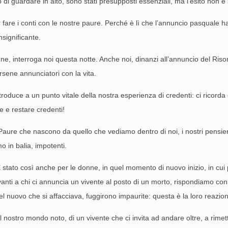
 di guardare in alto, sono stati presupposti essenziali, ma l’esito non è 
fare i conti con le nostre paure. Perché è lì che l’annuncio pasquale h
nsignificante.
e, interroga noi questa notte. Anche noi, dinanzi all’annuncio del Risor
sene annunciatori con la vita.
troduce a un punto vitale della nostra esperienza di credenti: ci ricorda c
re e restare credenti!
Paure che nascono da quello che vediamo dentro di noi, i nostri pensieri
o in balia, impotenti.
stato così anche per le donne, in quel momento di nuovo inizio, in cui 
davanti a chi ci annuncia un vivente al posto di un morto, rispondiamo co
 nuovo che si affacciava, fuggirono impaurite: questa è la loro reazione
nostro mondo noto, di un vivente che ci invita ad andare oltre, a rime