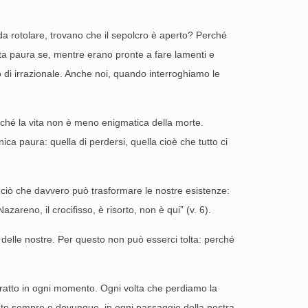
 rotolare, trovano che il sepolcro è aperto? Perché
ta paura se, mentre erano pronte a fare lamenti e
di irrazionale. Anche noi, quando interroghiamo le
rché la vita non è meno enigmatica della morte.
ica paura: quella di perdersi, quella cioè che tutto ci
 ciò che davvero può trasformare le nostre esistenze:
areno, il crocifisso, è risorto, non è qui” (v. 6).
 delle nostre. Per questo non può esserci tolta: perché
ratto in ogni momento. Ogni volta che perdiamo la
nto sempre e dovunque, in ogni passaggio della nostra