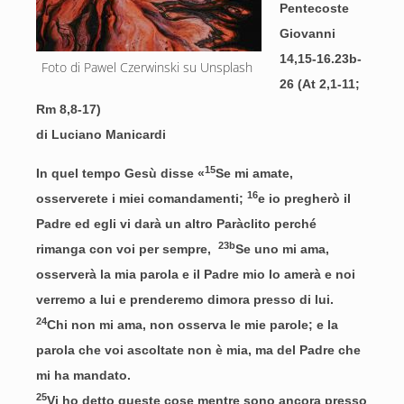
Pentecoste
Giovanni
14,15-16.23b-
Foto di Pawel Czerwinski su Unsplash 
26 (At 2,1-11;
Rm 8,8-17)
di Luciano Manicardi
15
In quel tempo Gesù disse «
Se mi amate,
16
osserverete i miei comandamenti;
e io pregherò il
Padre ed egli vi darà un altro Paràclito perché
23b
rimanga con voi per sempre,
Se uno mi ama,
osserverà la mia parola e il Padre mio lo amerà e noi
verremo a lui e prenderemo dimora presso di lui.
24
Chi non mi ama, non osserva le mie parole; e la
parola che voi ascoltate non è mia, ma del Padre che
mi ha mandato.
25
Vi ho detto queste cose mentre sono ancora presso