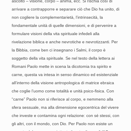
ascolto – visione, corpo – anima, ecc. Si rischia così di
arrivare a contrapporre e separare ciò che Dio ha unito, di
non cogliere la complementarietà, l’intrinsecità, la
fondamentale unità di quelle dimensioni, e di pervenire a
formulare visioni della vita spirituale infedeli alla
rivelazione biblica e anche nevrotiche e nevrotizzanti. Per
la Bibbia, come ben ci insegnano i Salmi, il corpo è
soggetto della vita spirituale. Se nel testo della lettera ai
Romani Paolo mette in scena la dicotomia tra spirito e
carne, questa va intesa in senso dinamico ed esistenziale
all’interno della visione antropologica di matrice ebraica
che coglie l’uomo come totalità e unità psico-fisica. Con
“carne” Paolo non si riferisce al corpo, e nemmeno alla
sfera sessuale, ma alla dimensione egocentrica del vivere
che investe e contamina ogni relazione: con sé stessi, con
gli altri, con il mondo, con Dio. Per Paolo non esiste un