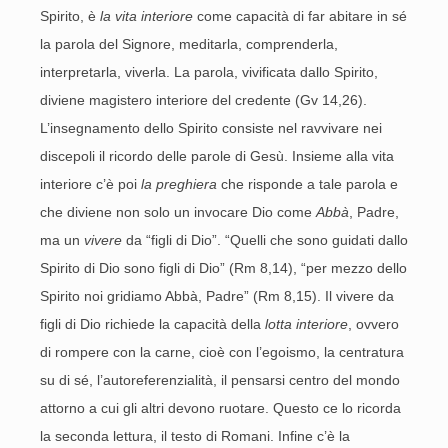
Spirito, è
la vita interiore
come capacità di far abitare in sé
la parola del Signore, meditarla, comprenderla,
interpretarla, viverla. La parola, vivificata dallo Spirito,
diviene magistero interiore del credente (Gv 14,26).
L’insegnamento dello Spirito consiste nel ravvivare nei
discepoli il ricordo delle parole di Gesù. Insieme alla vita
interiore c’è poi
la preghiera
che risponde a tale parola e
che diviene non solo un invocare Dio come
Abbà
, Padre,
ma un
vivere
da “figli di Dio”. “Quelli che sono guidati dallo
Spirito di Dio sono figli di Dio” (Rm 8,14), “per mezzo dello
Spirito noi gridiamo Abbà, Padre” (Rm 8,15). Il vivere da
figli di Dio richiede la capacità della
lotta interiore
, ovvero
di rompere con la carne, cioè con l’egoismo, la centratura
su di sé, l’autoreferenzialità, il pensarsi centro del mondo
attorno a cui gli altri devono ruotare. Questo ce lo ricorda
la seconda lettura, il testo di Romani. Infine c’è la