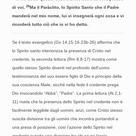
26
di voi.
Ma il Paràclito, lo Spirito Santo che il Padre
manderà nel mio nome, lui vi insegnerà ogni cosa e vi
ricorderà tutto ciò che io vi ho detto.
Se il testo evangelico (Gv 14,15-16.23b-26) afferma che
lo Spirito santo interiorizza la presenza di Cristo nel
credente, la seconda lettura (Rm 8,8-17) mostra come
quello stesso Spirito diventi nel profondo dell’uomo
testimonianza del suo essere figlio di Dio e principio della
sua coscienza filiale, sicché nella fede il credente prega
Dio invocandolo “Abbà”, “Padre”. La prima lettura (At 2,1-
11) rivela che la presenza dello Spirito nel credente non è
facilmente leggibile dagli uomini, anzi, come Cristo stesso
suscita divisione tra gli uomini che incontra portandoli a
una presa di posizione, così l’azione dello Spirito nel
credente suscita una divisione tra chi se ne lascia