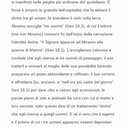
si manifesti nelle pieghe più ordinarie del quotidiano. E
forse è proprio la gratuità dell’ospitalità che fa abitare il
divino tra gli umani, fa scendere il cielo sulla terra.
Abramo accoglie “tre uomini” (Gen 18,2), di cui il lettore
(ma non Abramo) conosce fin dall’inizio della narrazione
l’identità divina: “Il Signore apparve ad Abramo alle
querce di Mamre” (Gen 18,1). L’accoglienza calorosa e
cordiale che egli riserva ai tre uomini di passaggio; il suo
trattarli e onorarli al meglio delle sue possibilità facendo
preparare un pasto abbondante e raffinato; il suo correre,
e affrettarsi (lui, anziano, e “nell’ora più calda del giorno”:
Gen 18,1) per dare cibo e ristoro agli sconosciuti; le
parole pieno di zelo e animate da cura con cui si mette a
loro servizio; tutto questo dice di un trattamento “divino”
che egli riserva a quegli uomini. E se è vero che il sapere
e il potere di cui i tre uomini appaiono essere depositari