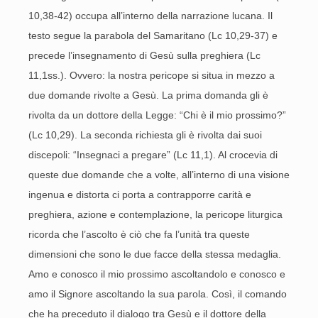
10,38-42) occupa all’interno della narrazione lucana. Il
testo segue la parabola del Samaritano (Lc 10,29-37) e
precede l’insegnamento di Gesù sulla preghiera (Lc
11,1ss.). Ovvero: la nostra pericope si situa in mezzo a
due domande rivolte a Gesù. La prima domanda gli è
rivolta da un dottore della Legge: “Chi è il mio prossimo?”
(Lc 10,29). La seconda richiesta gli è rivolta dai suoi
discepoli: “Insegnaci a pregare” (Lc 11,1). Al crocevia di
queste due domande che a volte, all’interno di una visione
ingenua e distorta ci porta a contrapporre carità e
preghiera, azione e contemplazione, la pericope liturgica
ricorda che l’ascolto è ciò che fa l’unità tra queste
dimensioni che sono le due facce della stessa medaglia.
Amo e conosco il mio prossimo ascoltandolo e conosco e
amo il Signore ascoltando la sua parola. Così, il comando
che ha preceduto il dialogo tra Gesù e il dottore della