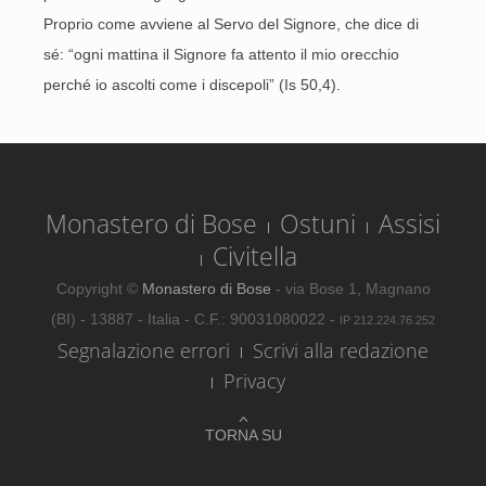
Proprio come avviene al Servo del Signore, che dice di
sé: “ogni mattina il Signore fa attento il mio orecchio
perché io ascolti come i discepoli” (Is 50,4).
Monastero di Bose
Ostuni
Assisi
Civitella
Copyright ©
Monastero di Bose
- via Bose 1, Magnano
(BI) - 13887 - Italia - C.F.: 90031080022 -
IP 212.224.76.252
Segnalazione errori
Scrivi alla redazione
Privacy
TORNA SU