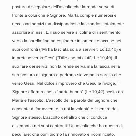
postura discepolare dell’ascolto che la rende serva di
fronte a colui che è Signore. Marta compie numerosi e
necessari servizi ma dissipandosi e lasciandosi totalmente
assorbire in essi. E il suo servire si colma di risentimento
verso la sorella fino ad esplodere in lamenti e accuse nei
suoi confronti (“Mi ha lasciata sola a servire”: Lc 10,40) e
in pretese verso Gesù (“Dille che mi aiuti”: Lc 10,40). Il
suo fare dei servizi non la rende serva ma la lascia nella
sua postura di signora e padrona sia verso la sorella che
verso Gesù. Nel dolce rimprovero che Gesù le rivolge, il
Signore afferma che la “parte buona” (Lc 10,42) scelta da
Maria è l’ascolto. L’ascolto della parola del Signore che
consente di far avvenire in noi la volontà e il sentire del
Signore stesso. L’ascolto dell’altro che ci conduce
all’empatia nei suoi confronti. Un ascolto che ha questo di
peculiare: che ogni giorno fa rinnovato e ricominciato.