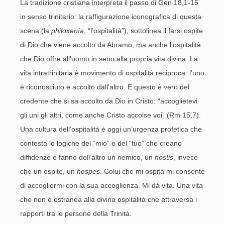
La tradizione cristiana interpreta il passo di Gen 18,1-15
in senso trinitario: la raffigurazione iconografica di questa
scena (la
philoxenía
, “l’ospitalità”), sottolinea il farsi ospite
di Dio che viene accolto da Abramo, ma anche l’ospitalità
che Dio offre all’uomo in seno alla propria vita divina. La
vita intratrinitaria è movimento di ospitalità reciproca: l’uno
è riconosciuto e accolto dall’altro. E questo è vero del
credente che si sa accolto da Dio in Cristo: “accoglietevi
gli uni gli altri, come anche Cristo accolse voi” (Rm 15,7).
Una cultura dell’ospitalità è oggi un’urgenza profetica che
contesta le logiche del “mio” e del “tuo” che creano
diffidenze e fanno dell’altro un nemico, un
hostis
, invece
che un ospite, un
hospes
. Colui che mi ospita mi consente
di accogliermi con la sua accoglienza. Mi dà vita. Una vita
che non è estranea alla divina ospitalità che attraversa i
rapporti tra le persone della Trinità.