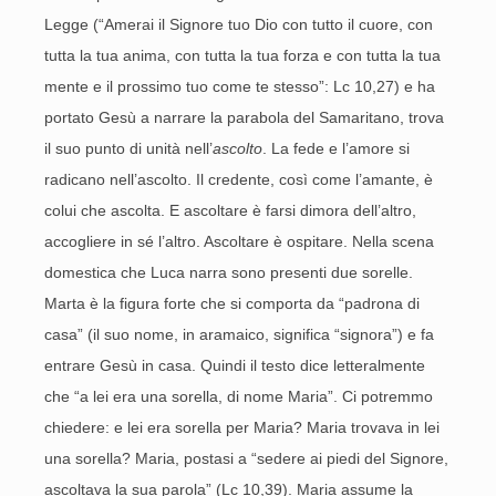
Legge (“Amerai il Signore tuo Dio con tutto il cuore, con
tutta la tua anima, con tutta la tua forza e con tutta la tua
mente e il prossimo tuo come te stesso”: Lc 10,27) e ha
portato Gesù a narrare la parabola del Samaritano, trova
il suo punto di unità nell’
ascolto
. La fede e l’amore si
radicano nell’ascolto. Il credente, così come l’amante, è
colui che ascolta. E ascoltare è farsi dimora dell’altro,
accogliere in sé l’altro. Ascoltare è ospitare. Nella scena
domestica che Luca narra sono presenti due sorelle.
Marta è la figura forte che si comporta da “padrona di
casa” (il suo nome, in aramaico, significa “signora”) e fa
entrare Gesù in casa. Quindi il testo dice letteralmente
che “a lei era una sorella, di nome Maria”. Ci potremmo
chiedere: e lei era sorella per Maria? Maria trovava in lei
una sorella? Maria, postasi a “sedere ai piedi del Signore,
ascoltava la sua parola” (Lc 10,39). Maria assume la