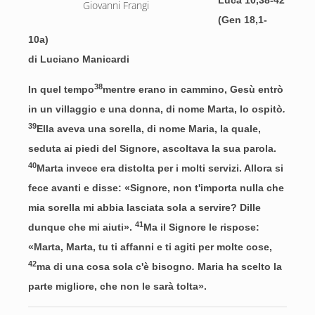
Luca 10,38-42
Giovanni Frangi
(Gen 18,1-
10a)
di Luciano Manicardi
38
In quel tempo
mentre erano in cammino, Gesù entrò
in un villaggio e una donna, di nome Marta, lo ospitò
.
39
Ella aveva una sorella, di nome Maria, la quale,
seduta ai piedi del Signore, ascoltava la sua parola.
40
Marta invece era distolta per i molti servizi. Allora si
fece avanti e disse: «Signore, non t'importa nulla che
mia sorella mi abbia lasciata sola a servire? Dille
41
dunque che mi aiuti».
Ma il Signore le rispose:
«Marta, Marta, tu ti affanni e ti agiti per molte cose,
42
ma di una cosa sola c'è bisogno
.
Maria ha scelto la
parte migliore, che non le sarà tolta».