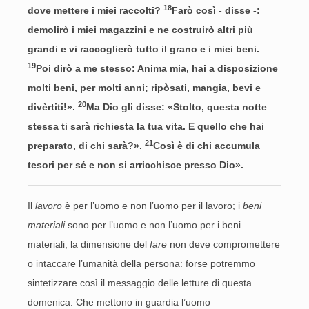
18
dove mettere i miei raccolti?
Farò così - disse -:
demolirò i miei magazzini e ne costruirò altri più
grandi e vi raccoglierò tutto il grano e i miei beni.
19
Poi dirò a me stesso: Anima mia, hai a disposizione
molti beni, per molti anni; ripòsati, mangia, bevi e
20
divèrtiti!».
Ma Dio gli disse: «Stolto, questa notte
stessa ti sarà richiesta la tua vita. E quello che hai
21
preparato, di chi sarà?».
Così è di chi accumula
tesori per sé e non si arricchisce presso Dio».
Il
lavoro
è per l’uomo e non l’uomo per il lavoro; i
beni
materiali
sono per l’uomo e non l’uomo per i beni
materiali, la dimensione del
fare
non deve compromettere
o intaccare l’umanità della persona: forse potremmo
sintetizzare così il messaggio delle letture di questa
domenica. Che mettono in guardia l’uomo