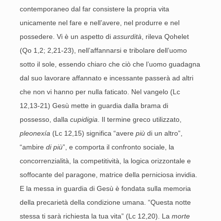
contemporaneo dal far consistere la propria vita
unicamente nel fare e nell’avere, nel produrre e nel
possedere. Vi è un aspetto di
assurdità
, rileva Qohelet
(Qo 1,2; 2,21-23), nell’affannarsi e tribolare dell’uomo
sotto il sole, essendo chiaro che ciò che l’uomo guadagna
dal suo lavorare affannato e incessante passerà ad altri
che non vi hanno per nulla faticato. Nel vangelo (Lc
12,13-21) Gesù mette in guardia dalla brama di
possesso, dalla
cupidigia
. Il termine greco utilizzato,
pleonexía
(Lc 12,15) significa “avere
più
di un altro”,
“ambire
di più
”, e comporta il confronto sociale, la
concorrenzialità, la competitività, la logica orizzontale e
soffocante del paragone, matrice della perniciosa invidia.
E la messa in guardia di Gesù è fondata sulla memoria
della precarietà della condizione umana. “Questa notte
stessa ti sarà richiesta la tua vita” (Lc 12,20). La
morte