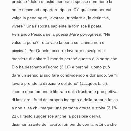
produce “dolori e fastidi penosi” e spesso nemmeno la
notte riesce ad apportare riposo. C’è qualcosa per cui
valga la pena agire, lavorare, tribolare e, in definitiva,
vivere? Una risposta sapiente la fornisce il poeta
Fernando Pessoa nella poesia
Mare portoghese
: “Ne
valse la pena? Tutto vale la pena se l’anima non è
piccina”. Per Qohelet occorre lavorare e svolgere il
mestiere di abitare il mondo perché questa è la sorte che
Dio ha destinato all’uomo (3,10) e perché l’uomo può
dare un senso al suo fare condividendo e donando. Se “il
lavoro prende la direzione del dono” (Jacques Ellul),
l’uomo quantomeno è liberato dalla frustrante prospettiva
di lasciare i frutti del proprio ingegno e della propria fatica
a non si sa chi, magari una persona ottusa e stolta (2,18-
21). Il testo suggerisce anche la possibile deriva
disumanizzante del lavoro, rompendo con la retorica che