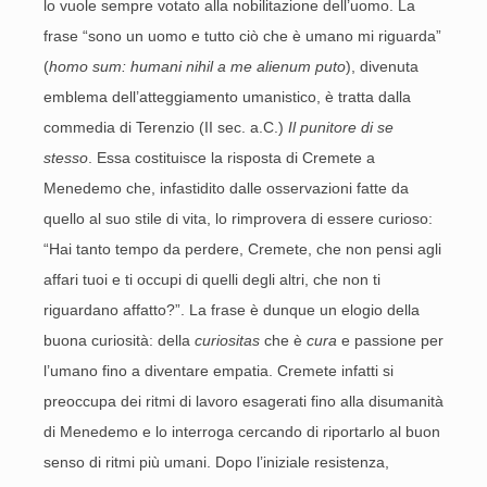
lo vuole sempre votato alla nobilitazione dell’uomo. La
frase “sono un uomo e tutto ciò che è umano mi riguarda”
(
h
omo sum: humani nihil a me alienum puto
), divenuta
emblema dell’atteggiamento umanistico, è tratta dalla
commedia di Terenzio (II sec. a.C.)
Il punitore di se
stesso
. Essa costituisce la risposta di Cremete a
Menedemo che, infastidito dalle osservazioni fatte da
quello al suo stile di vita, lo rimprovera di essere curioso:
“Hai tanto tempo da perdere, Cremete, che non pensi agli
affari tuoi e ti occupi di quelli degli altri, che non ti
riguardano affatto?”. La frase è dunque un elogio della
buona curiosità: della
curiositas
che è
cura
e passione per
l’umano fino a diventare empatia. Cremete infatti si
preoccupa dei ritmi di lavoro esagerati fino alla disumanità
di Menedemo e lo interroga cercando di riportarlo al buon
senso di ritmi più umani. Dopo l’iniziale resistenza,