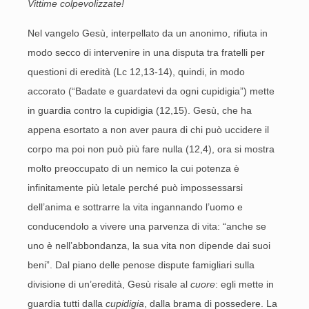
Vittime colpevolizzate!
Nel vangelo Gesù, interpellato da un anonimo, rifiuta in
modo secco di intervenire in una disputa tra fratelli per
questioni di eredità (Lc 12,13-14), quindi, in modo
accorato (“Badate e guardatevi da ogni cupidigia”) mette
in guardia contro la cupidigia (12,15). Gesù, che ha
appena esortato a non aver paura di chi può uccidere il
corpo ma poi non può più fare nulla (12,4), ora si mostra
molto preoccupato di un nemico la cui potenza è
infinitamente più letale perché può impossessarsi
dell’anima e sottrarre la vita ingannando l’uomo e
conducendolo a vivere una parvenza di vita: “anche se
uno è nell’abbondanza, la sua vita non dipende dai suoi
beni”. Dal piano delle penose dispute famigliari sulla
divisione di un’eredità, Gesù risale al
cuore
: egli mette in
guardia tutti dalla
cupidigia
, dalla brama di possedere. La