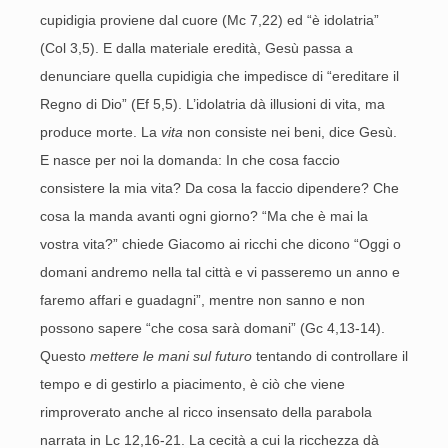
cupidigia proviene dal cuore (Mc 7,22) ed “è idolatria”
(Col 3,5). E dalla materiale eredità, Gesù passa a
denunciare quella cupidigia che impedisce di “ereditare il
Regno di Dio” (Ef 5,5). L’idolatria dà illusioni di vita, ma
produce morte. La
vita
non consiste nei beni, dice Gesù.
E nasce per noi la domanda: In che cosa faccio
consistere la mia vita? Da cosa la faccio dipendere? Che
cosa la manda avanti ogni giorno? “Ma che è mai la
vostra vita?” chiede Giacomo ai ricchi che dicono “Oggi o
domani andremo nella tal città e vi passeremo un anno e
faremo affari e guadagni”, mentre non sanno e non
possono sapere “che cosa sarà domani” (Gc 4,13-14).
Questo
mettere le mani sul futuro
tentando di controllare il
tempo e di gestirlo a piacimento, è ciò che viene
rimproverato anche al ricco insensato della parabola
narrata in Lc 12,16-21. La cecità a cui la ricchezza dà