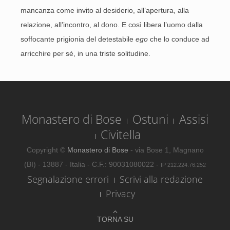
mancanza come invito al desiderio, all’apertura, alla
relazione, all’incontro, al dono. E così libera l’uomo dalla
soffocante prigionia del detestabile
ego
che lo conduce ad
arricchire per sé, in una triste solitudine.
Monastero di Bose
Ostuni
Assisi
Civitella
Copyright ©
Monastero di Bose
- via Bose 1, Magnano
(BI) - 13887 - Italia - C.F.: 90031080022 -
IP 212.224.76.252
Segnalazione errori
Scrivi alla redazione
Privacy
TORNA SU