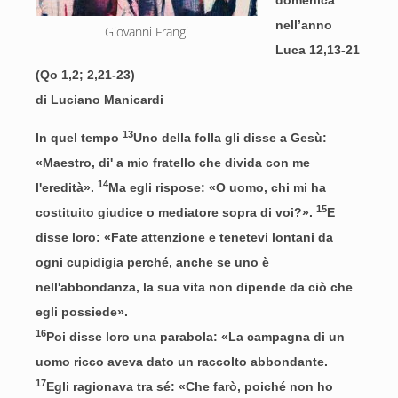
domenica
nell’anno
Giovanni Frangi
Luca 12,13-21
(Qo 1,2; 2,21-23)
di Luciano Manicardi
13
In quel tempo
Uno della folla gli disse a Gesù:
«Maestro, di' a mio fratello che divida con me
14
l'eredità».
Ma egli rispose: «O uomo, chi mi ha
15
costituito giudice o mediatore sopra di voi?».
E
disse loro: «Fate attenzione e tenetevi lontani da
ogni cupidigia perché, anche se uno è
nell'abbondanza, la sua vita non dipende da ciò che
egli possiede».
16
Poi disse loro una parabola: «La campagna di un
uomo ricco aveva dato un raccolto abbondante.
17
Egli ragionava tra sé: «Che farò, poiché non ho