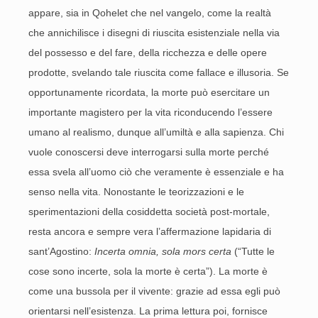
appare, sia in Qohelet che nel vangelo, come la realtà
che annichilisce i disegni di riuscita esistenziale nella via
del possesso e del fare, della ricchezza e delle opere
prodotte, svelando tale riuscita come fallace e illusoria. Se
opportunamente ricordata, la morte può esercitare un
importante magistero per la vita riconducendo l’essere
umano al realismo, dunque all’umiltà e alla sapienza. Chi
vuole conoscersi deve interrogarsi sulla morte perché
essa svela all’uomo ciò che veramente è essenziale e ha
senso nella vita. Nonostante le teorizzazioni e le
sperimentazioni della cosiddetta società post-mortale,
resta ancora e sempre vera l’affermazione lapidaria di
sant’Agostino:
Incerta omnia, sola mors certa
(“Tutte le
cose sono incerte, sola la morte è certa”). La morte è
come una bussola per il vivente: grazie ad essa egli può
orientarsi nell’esistenza. La prima lettura poi, fornisce