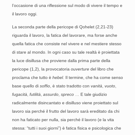
l’occasione di una riflessione sul modo di vivere il tempo e
il lavoro oggi.
La seconda parte della pericope di Qohelet (2,21-23)
riguarda il lavoro, la fatica del lavorare, ma forse anche
quella fatica che consiste nel vivere e nel mestiere stesso
di stare al mondo. In ogni caso su tale realtà è proiettata
la luce disillusa che proviene dalla prima parte della
pericope (1,2), la provocatoria
ouverture
del libro che
proclama che tutto è
hebel.
Il termine, che ha come senso
base quello di
soffio
, è stato tradotto con
vanità
,
vuoto
,
fugacità
,
futilità
,
assurdo
,
spreco
… E tale giudizio
radicalmente disincantato e disilluso viene proiettato sul
lavoro sia perché il frutto del lavoro sarà ereditato da chi
non ha faticato per nulla, sia perché il lavoro (e la vita
stessa: “tutti i suoi giorni”) è fatica fisica e psicologica che