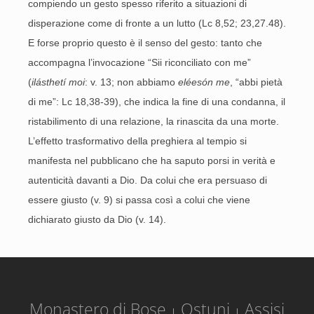
compiendo un gesto spesso riferito a situazioni di
disperazione come di fronte a un lutto (Lc 8,52; 23,27.48).
E forse proprio questo è il senso del gesto: tanto che
accompagna l’invocazione “Sii riconciliato con me”
(
ilásthetí moi
: v. 13; non abbiamo
eléesón me
, “abbi pietà
di me”: Lc 18,38-39), che indica la fine di una condanna, il
ristabilimento di una relazione, la rinascita da una morte.
L’effetto trasformativo della preghiera al tempio si
manifesta nel pubblicano che ha saputo porsi in verità e
autenticità davanti a Dio. Da colui che era persuaso di
essere giusto (v. 9) si passa così a colui che viene
dichiarato giusto da Dio (v. 14).
Monastero di Bose
Ostuni
Assisi