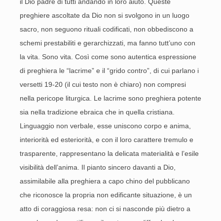
il Dio padre di tutti andando in loro aiuto. Queste
preghiere ascoltate da Dio non si svolgono in un luogo
sacro, non seguono rituali codificati, non obbediscono a
schemi prestabiliti e gerarchizzati, ma fanno tutt’uno con
la vita. Sono vita. Così come sono autentica espressione
di preghiera le “lacrime” e il “grido contro”, di cui parlano i
versetti 19-20 (il cui testo non è chiaro) non compresi
nella pericope liturgica. Le lacrime sono preghiera potente
sia nella tradizione ebraica che in quella cristiana.
Linguaggio non verbale, esse uniscono corpo e anima,
interiorità ed esteriorità, e con il loro carattere tremulo e
trasparente, rappresentano la delicata materialità e l’esile
visibilità dell’anima. Il pianto sincero davanti a Dio,
assimilabile alla preghiera a capo chino del pubblicano
che riconosce la propria non edificante situazione, è un
atto di coraggiosa resa: non ci si nasconde più dietro a