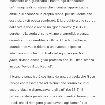
maschere che gratificano il nostro ego diffondendo
un’immagine di noi stessi che incontra l’approvazione
altrui, e si riconosce la propria realtà, per deludente che
essa sia o (ci) possa sembrare. E la preghiera che sgorga
dalla vita a volte è anche un “grido contro” (Sir 35,19):
perché nella storia vi sono vittime e carnefici, e senza
carnefici non ci sarebbero vittime. Così la preghiera,
quando non vuole ridursi a un ovattato e ipocrita
interclassismo che tutto livella ed equipara
pro bono
pacis
, diviene anche grido profetico che, in ultima istanza,
invoca: “Venga il tuo Regno!”.
Il brano evangelico è costituito da una parabola che Gesù
rivolge espressamente ad “alcuni” che “erano sicuri di
essere giusti e disprezzavano gli altri” (Lc 18,9). Il
prosieguo della parabola come i riferimenti ai farisei come
“quelli che si ritengono giusti davanti agli uomini” (Lc