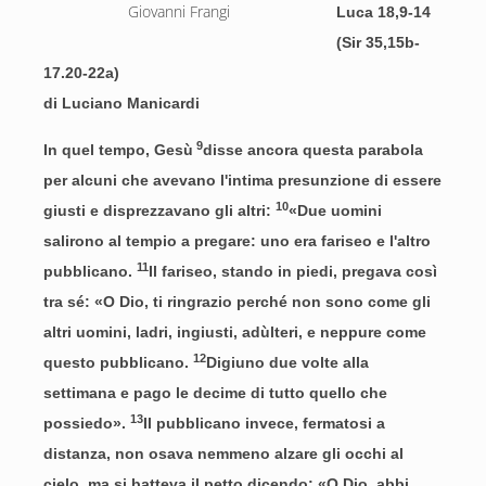
Giovanni Frangi
Luca 18,9-14
(Sir 35,15b-
17.20-22a)
di Luciano Manicardi
9
In quel tempo, Gesù
disse ancora questa parabola
per alcuni che avevano l'intima presunzione di essere
10
giusti e disprezzavano gli altri:
«Due uomini
salirono al tempio a pregare: uno era fariseo e l'altro
11
pubblicano.
Il fariseo, stando in piedi, pregava così
tra sé: «O Dio, ti ringrazio perché non sono come gli
altri uomini, ladri, ingiusti, adùlteri, e neppure come
12
questo pubblicano.
Digiuno due volte alla
settimana e pago le decime di tutto quello che
13
possiedo».
Il pubblicano invece, fermatosi a
distanza, non osava nemmeno alzare gli occhi al
cielo, ma si batteva il petto dicendo: «O Dio, abbi