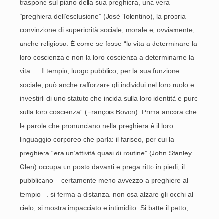
traspone sul piano della sua preghiera, una vera
“preghiera dell’esclusione” (José Tolentino), la propria
convinzione di superiorità sociale, morale e, ovviamente,
anche religiosa. È come se fosse “la vita a determinare la
loro coscienza e non la loro coscienza a determinarne la
vita … Il tempio, luogo pubblico, per la sua funzione
sociale, può anche rafforzare gli individui nel loro ruolo e
investirli di uno statuto che incida sulla loro identità e pure
sulla loro coscienza” (François Bovon). Prima ancora che
le parole che pronunciano nella preghiera è il loro
linguaggio corporeo che parla: il fariseo, per cui la
preghiera “era un’attività quasi di routine” (John Stanley
Glen) occupa un posto davanti e prega ritto in piedi; il
pubblicano – certamente meno avvezzo a preghiere al
tempio –, si ferma a distanza, non osa alzare gli occhi al
cielo, si mostra impacciato e intimidito. Si batte il petto,