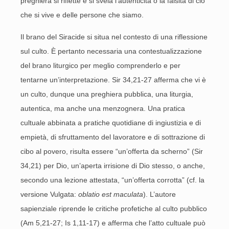
preghiera si riflette e si svela l’autenticità o la falsità di ciò
che si vive e delle persone che siamo.
Il brano del Siracide si situa nel contesto di una riflessione
sul culto. È pertanto necessaria una contestualizzazione
del brano liturgico per meglio comprenderlo e per
tentarne un’interpretazione. Sir 34,21-27 afferma che vi è
un culto, dunque una preghiera pubblica, una liturgia,
autentica, ma anche una menzognera. Una pratica
cultuale abbinata a pratiche quotidiane di ingiustizia e di
empietà, di sfruttamento del lavoratore e di sottrazione di
cibo al povero, risulta essere “un’offerta da scherno” (Sir
34,21) per Dio, un’aperta irrisione di Dio stesso, o anche,
secondo una lezione attestata, “un’offerta corrotta” (cf. la
versione Vulgata:
oblatio est maculata
). L’autore
sapienziale riprende le critiche profetiche al culto pubblico
(Am 5,21-27; Is 1,11-17) e afferma che l’atto cultuale può