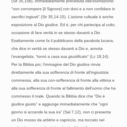
(Sir 35,15b), immediatamente preceduta dall’esortazione:
“non corrompere [il Signore] con doni e a non confidare in
sacrifici ingiusti” (Sir 35,14-15). L’azione cultuale è anche
esposizione al Dio giudice. Ed è, per chi partecipa al culto,
occasione di fare verità in se stesso davanti a Dio.
Esattamente come fa il pubblicano della parabola lucana,
che dice in verità se stesso davanti a Dio e, annota
l’evangelista, “tornò a casa sua
giustificato
” (Lc 18,14).
Per la Bibbia poi, l’immagine del Dio giudice rinvia
direttamente alla sua sofferenza di fronte all’ingiustizia
commessa, alla sua con-sofferenza di fronte alla vittima e
alla sua sofferenza di fronte al fallimento dell’uomo che ha
commesso il male. Quando la Bibbia dice che “Dio è
giudice giusto” e aggiunge immediatamente che “ogni
giorno si accende la sua ira” (Sal 7,12), non ci presenta
un Dio mosso da arbitrio e capriccio, ma toccato nel