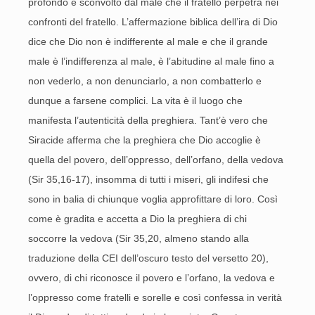
profondo e sconvolto dal male che il fratello perpetra nei
confronti del fratello. L’affermazione biblica dell’ira di Dio
dice che Dio non è indifferente al male e che il grande
male è l’indifferenza al male, è l’abitudine al male fino a
non vederlo, a non denunciarlo, a non combatterlo e
dunque a farsene complici. La vita è il luogo che
manifesta l’autenticità della preghiera. Tant’è vero che
Siracide afferma che la preghiera che Dio accoglie è
quella del povero, dell’oppresso, dell’orfano, della vedova
(Sir 35,16-17), insomma di tutti i miseri, gli indifesi che
sono in balia di chiunque voglia approfittare di loro. Così
come è gradita e accetta a Dio la preghiera di chi
soccorre la vedova (Sir 35,20, almeno stando alla
traduzione della CEI dell’oscuro testo del versetto 20),
ovvero, di chi riconosce il povero e l’orfano, la vedova e
l’oppresso come fratelli e sorelle e così confessa in verità