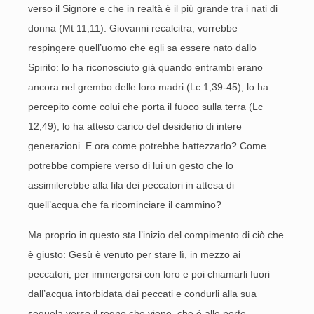
verso il Signore e che in realtà è il più grande tra i nati di
donna (Mt 11,11). Giovanni recalcitra, vorrebbe
respingere quell’uomo che egli sa essere nato dallo
Spirito: lo ha riconosciuto già quando entrambi erano
ancora nel grembo delle loro madri (Lc 1,39-45), lo ha
percepito come colui che porta il fuoco sulla terra (Lc
12,49), lo ha atteso carico del desiderio di intere
generazioni. E ora come potrebbe battezzarlo? Come
potrebbe compiere verso di lui un gesto che lo
assimilerebbe alla fila dei peccatori in attesa di
quell’acqua che fa ricominciare il cammino?
Ma proprio in questo sta l’inizio del compimento di ciò che
è giusto: Gesù è venuto per stare lì, in mezzo ai
peccatori, per immergersi con loro e poi chiamarli fuori
dall’acqua intorbidata dai peccati e condurli alla sua
sequela verso il regno che viene, che è alle porte,