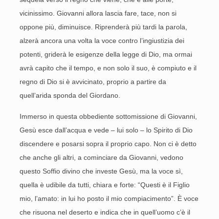
vicinissimo. Giovanni allora lascia fare, tace, non si
oppone più, diminuisce. Riprenderà più tardi la parola,
alzerà ancora una volta la voce contro l’ingiustizia dei
potenti, griderà le esigenze della legge di Dio, ma ormai
avrà capito che il tempo, e non solo il suo, è compiuto e il
regno di Dio si è avvicinato, proprio a partire da
quell’arida sponda del Giordano.
Immerso in questa obbediente sottomissione di Giovanni,
Gesù esce dall’acqua e vede – lui solo – lo Spirito di Dio
discendere e posarsi sopra il proprio capo. Non ci è detto
che anche gli altri, a cominciare da Giovanni, vedono
questo Soffio divino che investe Gesù, ma la voce sì,
quella è udibile da tutti, chiara e forte: “Questi è il Figlio
mio, l’amato: in lui ho posto il mio compiacimento”. È voce
che risuona nel deserto e indica che in quell’uomo c’è il