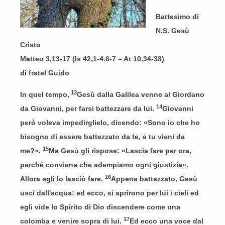
Battesimo di
N.S. Gesù
Cristo
Matteo 3,13-17 (Is 42,1-4.6-7
– At 10,34-38
)
di fratel Guido
13
In quel tempo,
Gesù dalla Galilea venne al Giordano
14
da Giovanni, per farsi battezzare da lui.
Giovanni
però voleva impedirglielo, dicendo: «Sono io che ho
bisogno di essere battezzato da te, e tu vieni da
15
me?».
Ma Gesù gli rispose: «Lascia fare per ora,
perché conviene che adempiamo ogni giustizia».
16
Allora egli lo lasciò fare.
Appena battezzato, Gesù
uscì dall'acqua: ed ecco, si aprirono per lui i cieli ed
egli vide lo Spirito di Dio discendere come una
17
colomba e venire sopra di lui.
Ed ecco una voce dal