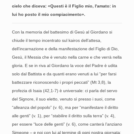
cielo che diceva: «Questi è il Figlio mio, l'amato: in
lui ho posto il mio compiacimento».
Con la memoria del battesimo di Gesù al Giordano si
chiude il tempo incentrato sul kairos dell’attesa,
dell’incarnazione e della manifestazione del Figlio di Dio,
Gesù, il Messia che è venuto nella carne e che verrà nella
gloria. E se in riva al Giordano la voce del Padre è udita
solo dal Battista e da quanti erano venuti a lui “per farsi
battezzare riconoscendo i propri peccati” (Mt 3,8), la
profezia di Isaia (42,1-7) è universale: ci parla del servo
del Signore, il suo eletto, venuto sì presso i suoi, come
“alleanza del popolo” (v. 6), ma per “manifestare il diritto
alle genti” (v. 1), per “stabilire il diritto sulla terra” (v. 4),
per essere “luce delle genti” (v. 6), come canterà l’anziano
Simeone – e noi con lui al termine di ogni nostra giornata: