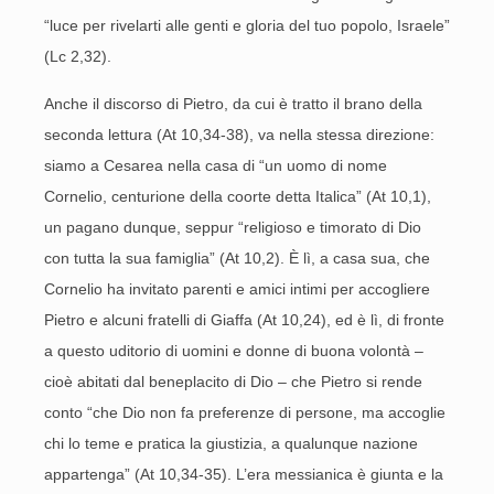
“luce per rivelarti alle genti e gloria del tuo popolo, Israele”
(Lc 2,32).
Anche il discorso di Pietro, da cui è tratto il brano della
seconda lettura (At 10,34-38), va nella stessa direzione:
siamo a Cesarea nella casa di “un uomo di nome
Cornelio, centurione della coorte detta Italica” (At 10,1),
un pagano dunque, seppur “religioso e timorato di Dio
con tutta la sua famiglia” (At 10,2). È lì, a casa sua, che
Cornelio ha invitato parenti e amici intimi per accogliere
Pietro e alcuni fratelli di Giaffa (At 10,24), ed è lì, di fronte
a questo uditorio di uomini e donne di buona volontà –
cioè abitati dal beneplacito di Dio – che Pietro si rende
conto “che Dio non fa preferenze di persone, ma accoglie
chi lo teme e pratica la giustizia, a qualunque nazione
appartenga” (At 10,34-35). L’era messianica è giunta e la