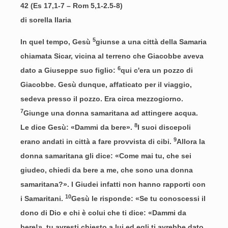
42 (Es 17,1-7 – Rom 5,1-2.5-8)
di sorella Ilaria
5
In quel tempo, Gesù
giunse a una città della Samaria
chiamata Sicar, vicina al terreno che Giacobbe aveva
6
dato a Giuseppe suo figlio:
qui c'era un pozzo di
Giacobbe. Gesù dunque, affaticato per il viaggio,
sedeva presso il pozzo. Era circa mezzogiorno.
7
Giunge una donna samaritana ad attingere acqua.
8
Le dice Gesù: «Dammi da bere».
I suoi discepoli
9
erano andati in città a fare provvista di cibi.
Allora la
donna samaritana gli dice: «Come mai tu, che sei
giudeo, chiedi da bere a me, che sono una donna
samaritana?». I Giudei infatti non hanno rapporti con
10
i Samaritani.
Gesù le risponde: «Se tu conoscessi il
dono di Dio e chi è colui che ti dice: «Dammi da
bere!», tu avresti chiesto a lui ed egli ti avrebbe dato