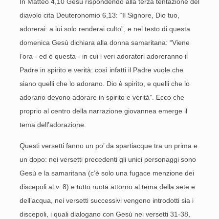
In Matteo 4,10 Gesù rispondendo alla terza tentazione del
diavolo cita Deuteronomio 6,13: “Il Signore, Dio tuo,
adorerai: a lui solo renderai culto”, e nel testo di questa
domenica Gesù dichiara alla donna samaritana: “Viene
l’ora - ed è questa - in cui i veri adoratori adoreranno il
Padre in spirito e verità: così infatti il Padre vuole che
siano quelli che lo adorano. Dio è spirito, e quelli che lo
adorano devono adorare in spirito e verità”. Ecco che
proprio al centro della narrazione giovannea emerge il
tema dell’adorazione.
Questi versetti fanno un po’ da spartiacque tra un prima e
un dopo: nei versetti precedenti gli unici personaggi sono
Gesù e la samaritana (c’è solo una fugace menzione dei
discepoli al v. 8) e tutto ruota attorno al tema della sete e
dell’acqua, nei versetti successivi vengono introdotti sia i
discepoli, i quali dialogano con Gesù nei versetti 31-38,