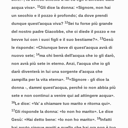
11
acqua viva».
Gli dice la donna: «Signore, non hai
un secchio e il pozzo è profondo; da dove prendi
12
dunque quest'acqua viva?
Sei tu forse più grande
del nostro padre Giacobbe, che ci diede il pozzo e ne
13
bevve lui con i suoi figli e il suo bestiame?».
Gesù
le risponde: «Chiunque beve di quest'acqua avrà di
14
nuovo sete;
ma chi berrà dell'acqua che io gli darò,
non avrà più sete in eterno. Anzi, l'acqua che io gli
darò diventerà in lui una sorgente d'acqua che
15
zampilla per la vita eterna».
«Signore - gli dice la
donna -, dammi quest'acqua, perché io non abbia più
sete e non continui a venire qui ad attingere acqua».
16
Le dice: «Va' a chiamare tuo marito e ritorna qui».
17
Gli risponde la donna: «Io non ho marito». Le dice
18
Gesù: «Hai detto bene: «Io non ho marito».
Infatti
hai avuto cinque mariti e quello che hai ora non è tuo