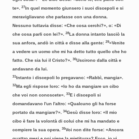
27
te».
In quel momento giunsero i suoi discepoli e si
meravigliavano che parlasse con una donna.
Nessuno tuttavia disse: «Che cosa cerchi?», o: «Di
28
che cosa parli con lei?».
La donna intanto lasciò la
29
sua anfora, andò in città e disse alla gente:
«Venite
a vedere un uomo che mi ha detto tutto quello che ho
30
fatto. Che sia lui il Cristo?».
Uscirono dalla città e
andavano da lui.
31
Intanto i discepoli lo pregavano: «Rabbì, mangia».
32
Ma egli rispose loro: «Io ho da mangiare un cibo
33
che voi non conoscete».
E i discepoli si
domandavano l'un l'altro: «Qualcuno gli ha forse
34
portato da mangiare?».
Gesù disse loro: «Il mio
cibo è fare la volontà di colui che mi ha mandato e
35
compiere la sua opera.
Voi non dite forse: «Ancora
quattro mesi e poi viene la mietitura»? Ecco, io vi