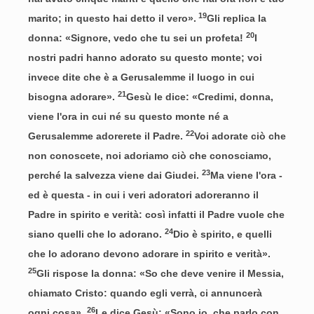
19
marito; in questo hai detto il vero».
Gli replica la
20
donna: «Signore, vedo che tu sei un profeta!
I
nostri padri hanno adorato su questo monte; voi
invece dite che è a Gerusalemme il luogo in cui
21
bisogna adorare».
Gesù le dice: «Credimi, donna,
viene l'ora in cui né su questo monte né a
22
Gerusalemme adorerete il Padre.
Voi adorate ciò che
non conoscete, noi adoriamo ciò che conosciamo,
23
perché la salvezza viene dai Giudei.
Ma viene l'ora -
ed è questa - in cui i veri adoratori adoreranno il
Padre in spirito e verità: così infatti il Padre vuole che
24
siano quelli che lo adorano.
Dio è spirito, e quelli
che lo adorano devono adorare in spirito e verità».
25
Gli rispose la donna: «So che deve venire il Messia,
chiamato Cristo: quando egli verrà, ci annuncerà
26
ogni cosa».
Le dice Gesù: «Sono io, che parlo con