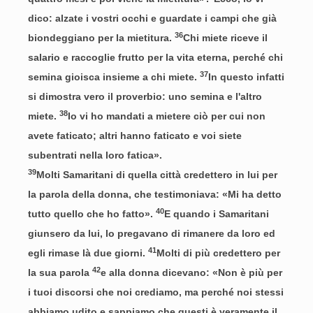
dico: alzate i vostri occhi e guardate i campi che già
36
biondeggiano per la mietitura.
Chi miete riceve il
salario e raccoglie frutto per la vita eterna, perché chi
37
semina gioisca insieme a chi miete.
In questo infatti
si dimostra vero il proverbio: uno semina e l'altro
38
miete.
Io vi ho mandati a mietere ciò per cui non
avete faticato; altri hanno faticato e voi siete
subentrati nella loro fatica».
39
Molti Samaritani di quella città credettero in lui per
la parola della donna, che testimoniava: «Mi ha detto
40
tutto quello che ho fatto».
E quando i Samaritani
giunsero da lui, lo pregavano di rimanere da loro ed
41
egli rimase là due giorni.
Molti di più credettero per
42
la sua parola
e alla donna dicevano: «Non è più per
i tuoi discorsi che noi crediamo, ma perché noi stessi
abbiamo udito e sappiamo che questi è veramente il