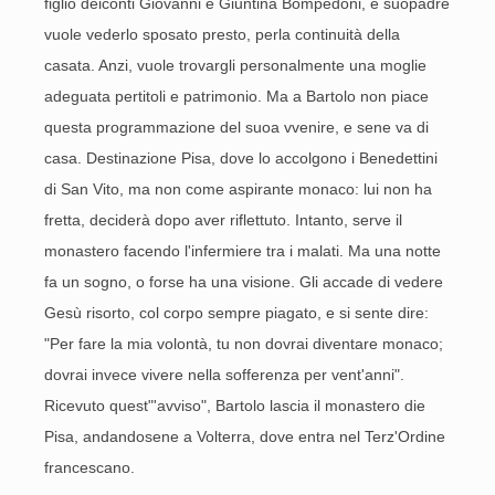
figlio deiconti Giovanni e Giuntina Bompedoni, e suopadre
vuole vederlo sposato presto, perla continuità della
casata. Anzi, vuole trovargli personalmente una moglie
adeguata pertitoli e patrimonio. Ma a Bartolo non piace
questa programmazione del suoa vvenire, e sene va di
casa. Destinazione Pisa, dove lo accolgono i Benedettini
di San Vito, ma non come aspirante monaco: lui non ha
fretta, deciderà dopo aver riflettuto. Intanto, serve il
monastero facendo l'infermiere tra i malati. Ma una notte
fa un sogno, o forse ha una visione. Gli accade di vedere
Gesù risorto, col corpo sempre piagato, e si sente dire:
"Per fare la mia volontà, tu non dovrai diventare monaco;
dovrai invece vivere nella sofferenza per vent'anni".
Ricevuto quest"'avviso", Bartolo lascia il monastero die
Pisa, andandosene a Volterra, dove entra nel Terz'Ordine
francescano.