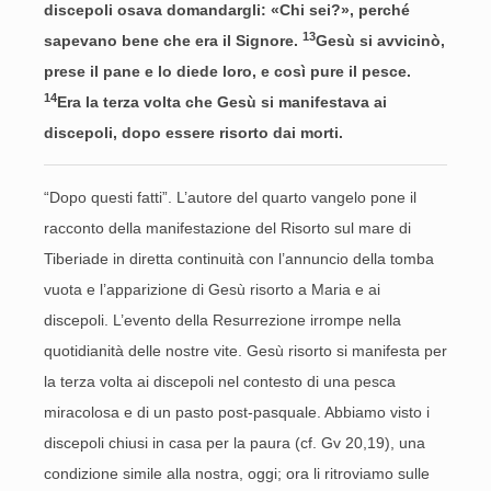
discepoli osava domandargli: «Chi sei?», perché
13
sapevano bene che era il Signore.
Gesù si avvicinò,
prese il pane e lo diede loro, e così pure il pesce.
14
Era la terza volta che Gesù si manifestava ai
discepoli, dopo essere risorto dai morti.
“Dopo questi fatti”. L’autore del quarto vangelo pone il
racconto della manifestazione del Risorto sul mare di
Tiberiade in diretta continuità con l’annuncio della tomba
vuota e l’apparizione di Gesù risorto a Maria e ai
discepoli. L’evento della Resurrezione irrompe nella
quotidianità delle nostre vite. Gesù risorto si manifesta per
la terza volta ai discepoli nel contesto di una pesca
miracolosa e di un pasto post-pasquale. Abbiamo visto i
discepoli chiusi in casa per la paura (cf. Gv 20,19), una
condizione simile alla nostra, oggi; ora li ritroviamo sulle