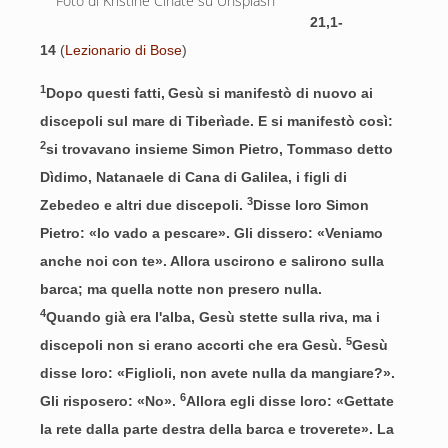
Foto di Kristine Cinate su Unsplash
21,1-
14
(
Lezionario di Bose
)
1
Dopo questi fatti,
Gesù si manifestò di nuovo ai
discepoli sul mare di Tiberìade. E si manifestò così:
2
si trovavano insieme Simon Pietro, Tommaso detto
Dìdimo, Natanaele di Cana di Galilea, i figli di
3
Zebedeo e altri due discepoli.
Disse loro Simon
Pietro: «Io vado a pescare». Gli dissero: «Veniamo
anche noi con te». Allora uscirono e salirono sulla
barca; ma quella notte non presero nulla.
4
Quando già era l'alba, Gesù stette sulla riva, ma i
5
discepoli non si erano accorti che era Gesù.
Gesù
disse loro: «Figlioli, non avete nulla da mangiare?».
6
Gli risposero: «No».
Allora egli disse loro: «Gettate
la rete dalla parte destra della barca e troverete». La