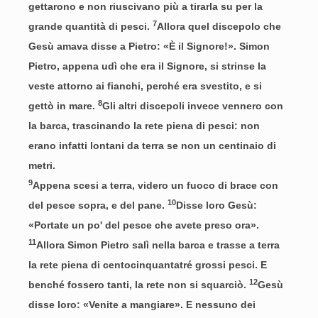
gettarono e non riuscivano più a tirarla su per la
7
grande quantità di pesci.
Allora quel discepolo che
Gesù amava disse a Pietro: «È il Signore!». Simon
Pietro, appena udì che era il Signore, si strinse la
veste attorno ai fianchi, perché era svestito, e si
8
gettò in mare.
Gli altri discepoli invece vennero con
la barca, trascinando la rete piena di pesci: non
erano infatti lontani da terra se non un centinaio di
metri.
9
Appena scesi a terra, videro un fuoco di brace con
10
del pesce sopra, e del pane.
Disse loro Gesù:
«Portate un po' del pesce che avete preso ora».
11
Allora Simon Pietro salì nella barca e trasse a terra
la rete piena di centocinquantatré grossi pesci. E
12
benché fossero tanti, la rete non si squarciò.
Gesù
disse loro: «Venite a mangiare». E nessuno dei