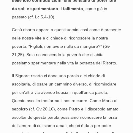
delle loro contraddizioni, che pensano di poter fare
da soli e sperimentano il fallimento
, come già in
passato (cf. Lc 5,4-10).
Gesù risorto appare a questi uomini così come è presente
nelle nostre vite e ci chiede di riconoscere la nostra
povertà: “Figlioli, non avete nulla da mangiare?” (Gv
21,25). Solo riconoscendo la povertà che ci abita
possiamo sperimentare nella vita la potenza del Risorto.
Il Signore risorto ci dona una parola e ci chiede di
ascoltarla, di osare un cammino diverso, di ricominciare
per un’altra via avendo fiducia in quell’unica parola.
Questo ascolto trasforma il nostro cuore. Come Maria al
sepolcro (cf. Gv 20,16), come Pietro e il discepolo amato,
ascoltando questa parola possiamo riconoscere la forza
dell’amore di cui siamo amati, che ci è data per poter