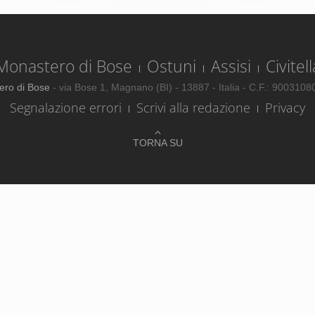
Monastero di Bose
Ostuni
Assisi
Civitell
ero di Bose
- via Bose 1, Magnano (BI) - 13887 - Italia - C.F.: 900310
Segnalazione errori
Scrivi alla redazione
Privacy
TORNA SU