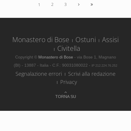
2
3
1
Monastero di Bose
Ostuni
Assisi
Civitella
Copyright ©
Monastero di Bose
- via Bose 1, Magnano
(BI) - 13887 - Italia - C.F.: 90031080022 -
IP 212.224.76.252
Segnalazione errori
Scrivi alla redazione
Privacy
TORNA SU